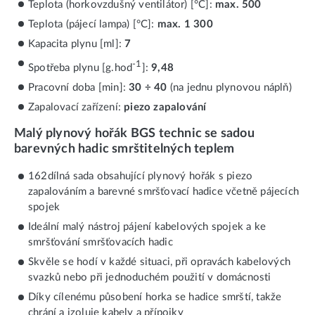
Teplota (horkovzdušný ventilátor) [°C]:
max. 500
Teplota (pájecí lampa) [°C]:
max. 1 300
Kapacita plynu [ml]:
7
-1
Spotřeba plynu [g.hod
]:
9,48
Pracovní doba [min]:
30 ÷ 40
(na jednu plynovou náplň)
Zapalovací zařízení:
piezo zapalování
Malý plynový hořák BGS technic se sadou
barevných hadic smrštitelných teplem
162dílná sada obsahující plynový hořák s piezo
zapalováním a barevné smršťovací hadice včetně pájecích
spojek
Ideální malý nástroj pájení kabelových spojek a ke
smršťování smršťovacích hadic
Skvěle se hodí v každé situaci, při opravách kabelových
svazků nebo při jednoduchém použití v domácnosti
Díky cílenému působení horka se hadice smrští, takže
chrání a izoluje kabely a přípojky