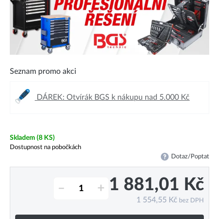
Seznam promo akci
DÁREK: Otvírák BGS k nákupu nad 5.000 Kč
Skladem
(8 KS)
Dostupnost na pobočkách
Dotaz/Poptat
1 881,01
Kč
–
+
1 554,55
Kč
bez DPH