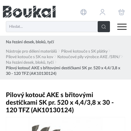
PŘESKOČIT NAVIGACI
Na řezání desek, bloků, tyčí
Nástroje pro dělení materiálů
Pilové kotouče s SK plátky
Pilové kotouče s SK na kov
Kotoučové pily výrobce AKE /SRN/
Na řezání desek, bloků, tyčí
Pilový kotouč AKE s břitovými destičkami SK pr. 520 x 4,4/3,8 x
30 - 120 TFZ (AK10130124)
Pilový kotouč AKE s břitovými
destičkami SK pr. 520 x 4,4/3,8 x 30 -
120 TFZ (AK10130124)