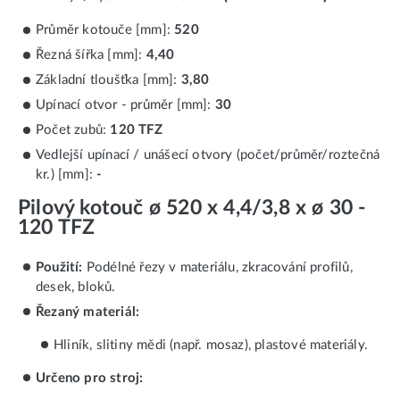
Průměr kotouče [mm]:
520
Řezná šířka [mm]:
4,40
Základní tloušťka [mm]:
3,80
Upínací otvor - průměr [mm]:
30
Počet zubů:
120 TFZ
Vedlejší upínací / unášecí otvory (počet/průměr/roztečná
kr.) [mm]:
-
Pilový kotouč ø 520 x 4,4/3,8 x ø 30 -
120 TFZ
Použití:
Podélné řezy v materiálu, zkracování profilů,
desek, bloků.
Řezaný materiál:
Hliník, slitiny mědi (např. mosaz), plastové materiály.
Určeno pro stroj: