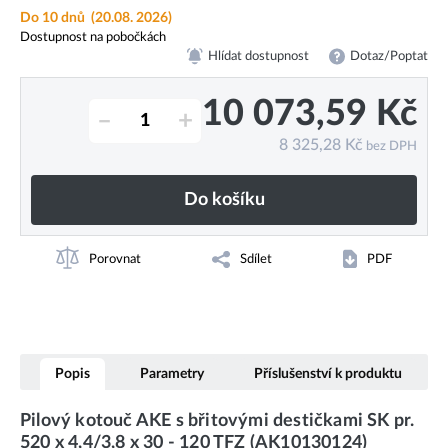
Do 10 dnů
(20.08. 2026)
Dostupnost na pobočkách
Hlídat dostupnost
Dotaz/Poptat
10 073,59
Kč
–
+
8 325,28
Kč
bez DPH
Do košíku
Porovnat
Sdílet
PDF
Popis
Parametry
Příslušenství k produktu
Pilový kotouč AKE s břitovými destičkami SK pr.
520 x 4,4/3,8 x 30 - 120 TFZ (AK10130124)