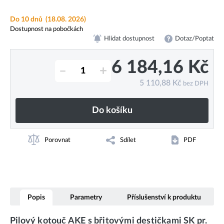
Do 10 dnů
(18.08. 2026)
Dostupnost na pobočkách
Hlídat dostupnost
Dotaz/Poptat
6 184,16
Kč
–
+
5 110,88
Kč
bez DPH
Do košíku
Porovnat
Sdílet
PDF
Popis
Parametry
Příslušenství k produktu
Pilový kotouč AKE s břitovými destičkami SK pr.