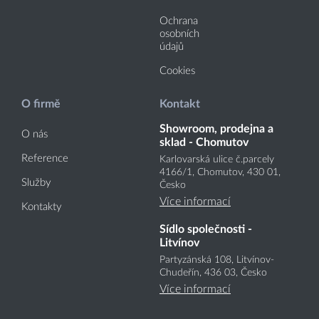
Ochrana
osobních
údajů
Cookies
O firmě
Kontakt
Showroom, prodejna a
O nás
sklad - Chomutov
Reference
Karlovarská ulice č.parcely
4166
/1
, Chomutov, 430 01,
Služby
Česko
Více informací
Kontakty
Sídlo společnosti -
Litvínov
Partyzánská 108, Litvínov-
Chudeřín, 436 03, Česko
Více informací