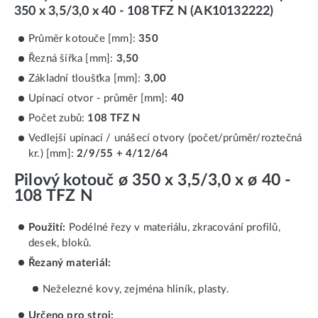
350 x 3,5/3,0 x 40 - 108 TFZ N (AK10132222)
Průměr kotouče [mm]:
350
Řezná šířka [mm]:
3,50
Základní tloušťka [mm]:
3,00
Upínací otvor - průměr [mm]:
40
Počet zubů:
108 TFZ N
Vedlejší upínací / unášecí otvory (počet/průměr/roztečná
kr.) [mm]:
2/9/55 + 4/12/64
Pilový kotouč ø 350 x 3,5/3,0 x ø 40 -
108 TFZ N
Použití:
Podélné řezy v materiálu, zkracování profilů,
desek, bloků.
Řezaný materiál:
Neželezné kovy, zejména hliník, plasty.
Určeno pro stroj: