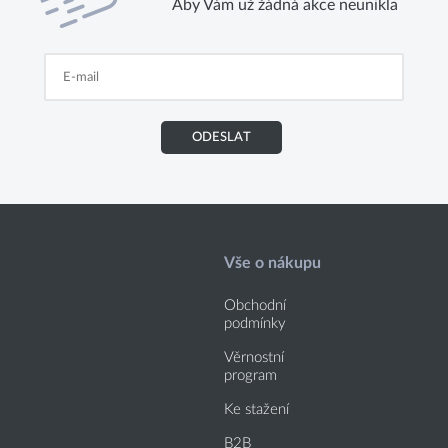
Aby Vám už žádná akce neunikla
ODESLAT
Vše o nákupu
Obchodní
podmínky
Věrnostní
program
Ke stažení
B2B