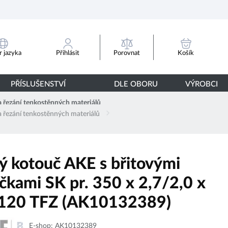
Porovnat
 jazyka
Přihlásit
Košík
PŘÍSLUŠENSTVÍ
DLE OBORU
VÝROBCI
 řezání tenkostěnných materiálů
 řezání tenkostěnných materiálů
vý kotouč AKE s břitovými
ičkami SK pr. 350 x 2,7/2,0 x
 120 TFZ (AK10132389)
E-shop:
AK10132389