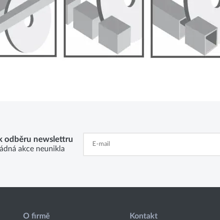
 k odběru newslettru
ádná akce neunikla
O firmě
Kontakt