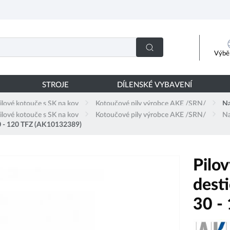
Výběr
STROJE
DÍLENSKÉ VYBAVENÍ
ilové kotouče s SK na kov
Kotoučové pily výrobce AKE /SRN/
Na
ilové kotouče s SK na kov
Kotoučové pily výrobce AKE /SRN/
Na
30 - 120 TFZ (AK10132389)
Pilo
dest
30 -