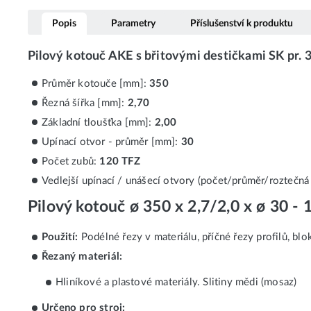
Popis
Parametry
Příslušenství k produktu
Pilový kotouč AKE s břitovými destičkami SK pr. 
Průměr kotouče [mm]:
350
Řezná šířka [mm]:
2,70
Základní tloušťka [mm]:
2,00
Upínací otvor - průměr [mm]:
30
Počet zubů:
120 TFZ
Vedlejší upínací / unášecí otvory (počet/průměr/roztečná
Pilový kotouč ø 350 x 2,7/2,0 x ø 30 -
Použití:
Podélné řezy v materiálu, příčné řezy profilů, blo
Řezaný materiál:
Hliníkové a plastové materiály. Slitiny mědi (mosaz)
Určeno pro stroj: