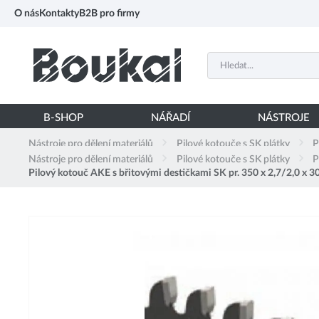
PŘESKOČIT NAVIGACI
O nás
Kontakty
B2B pro firmy
B-SHOP
NÁŘADÍ
NÁSTROJE
Nástroje pro dělení materiálů
Pilové kotouče s SK plátky
P
Nástroje pro dělení materiálů
Pilové kotouče s SK plátky
P
Pilový kotouč AKE s břitovými destičkami SK pr. 350 x 2,7/2,0 x 