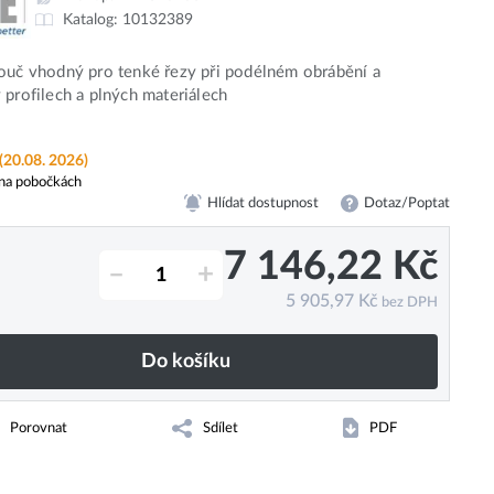
Katalog:
10132389
ouč vhodný pro tenké řezy při podélném obrábění a
 profilech a plných materiálech
(20.08. 2026)
na pobočkách
Hlídat dostupnost
Dotaz/Poptat
7 146,22
Kč
–
+
5 905,97
Kč
bez DPH
Do košíku
Porovnat
Sdílet
PDF