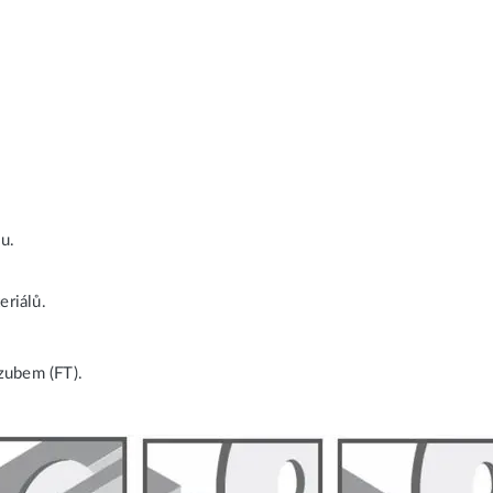
ou.
eriálů.
zubem (FT).