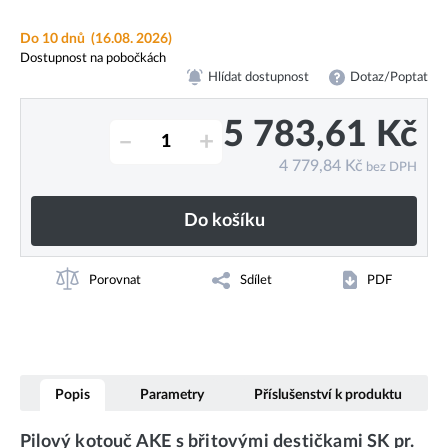
Do 10 dnů
(16.08. 2026)
Dostupnost na pobočkách
Hlídat dostupnost
Dotaz/Poptat
5 783,61
Kč
–
+
4 779,84
Kč
bez DPH
Do košíku
Porovnat
Sdílet
PDF
Popis
Parametry
Příslušenství k produktu
Pilový kotouč AKE s břitovými destičkami SK pr.