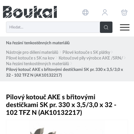
PŘESKOČIT NAVIGACI
Na řezání tenkostěnných materiálů
Nástroje pro dělení materiálů
Pilové kotouče s SK plátky
Pilové kotouče s SK na kov
Kotoučové pily výrobce AKE /SRN/
Na řezání tenkostěnných materiálů
Pilový kotouč AKE s břitovými destičkami SK pr. 330 x 3,5/3,0 x
32 - 102 TFZ N (AK10132217)
Pilový kotouč AKE s břitovými
destičkami SK pr. 330 x 3,5/3,0 x 32 -
102 TFZ N (AK10132217)