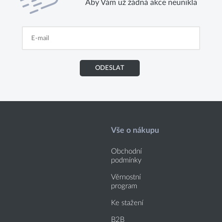
Aby Vám už žádná akce neunikla
ODESLAT
Vše o nákupu
Obchodní
podmínky
Věrnostní
program
Ke stažení
B2B