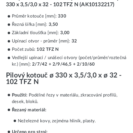
330 x 3,5/3,0 x 32 - 102 TFZ N (AK10132217)
Průměr kotouče [mm]:
330
Řezná šířka [mm]:
3,50
Základní tloušťka [mm]:
3,00
Upínací otvor - průměr [mm]:
32
Počet zubů:
102 TFZ N
Vedlejší upínací / unášecí otvory (počet/průměr/roztečná
kr.) [mm]:
2/7/42 + 2/9/46,5 + 2/10/60
Pilový kotouč ø 330 x 3,5/3,0 x ø 32 -
102 TFZ N
Použití:
Podélné řezy v materiálu, zkracování profilů,
desek, bloků.
Řezaný materiál:
Neželezné kovy, zejména hliník, plasty.
Určeno pro stroj: