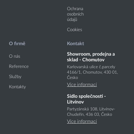
Ochrana
osobních
údajů
Cookies
O firmě
Kontakt
Showroom, prodejna a
O nás
sklad - Chomutov
Reference
Karlovarská ulice č.parcely
4166
/1
, Chomutov, 430 01,
Služby
Česko
Více informací
Kontakty
Sídlo společnosti -
Litvínov
Partyzánská 108, Litvínov-
Chudeřín, 436 03, Česko
Více informací