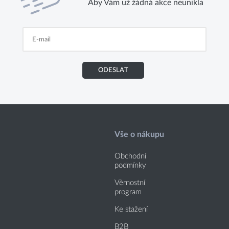
Aby Vám už žádná akce neunikla
ODESLAT
Vše o nákupu
Obchodní
podmínky
Věrnostní
program
Ke stažení
B2B