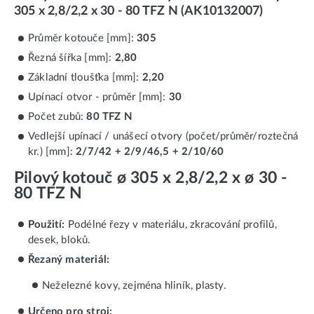
305 x 2,8/2,2 x 30 - 80 TFZ N (AK10132007)
Průměr kotouče [mm]:
305
Řezná šířka [mm]:
2,80
Základní tloušťka [mm]:
2,20
Upínací otvor - průměr [mm]:
30
Počet zubů:
80 TFZ N
Vedlejší upínací / unášecí otvory (počet/průměr/roztečná
kr.) [mm]:
2/7/42 + 2/9/46,5 + 2/10/60
Pilový kotouč ø 305 x 2,8/2,2 x ø 30 -
80 TFZ N
Použití:
Podélné řezy v materiálu, zkracování profilů,
desek, bloků.
Řezaný materiál:
Neželezné kovy, zejména hliník, plasty.
Určeno pro stroj: