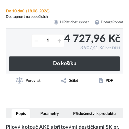
Do 10 dnů
(18.08. 2026)
Dostupnost na pobočkách
Hlídat dostupnost
Dotaz/Poptat
4 727,96
Kč
–
+
3 907,41
Kč
bez DPH
Do košíku
Porovnat
Sdílet
PDF
Popis
Parametry
Příslušenství k produktu
Pilový kotouč AKE s břitovými destičkami SK pr.