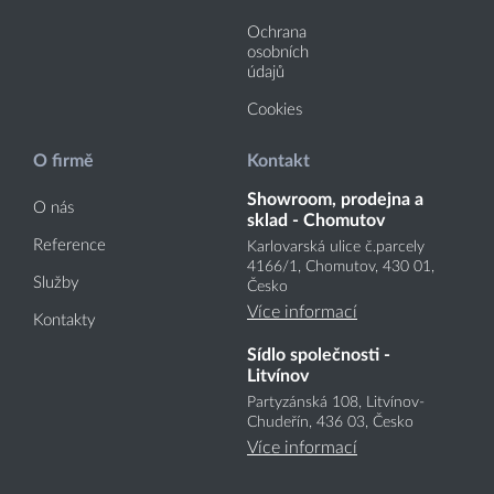
Ochrana
osobních
údajů
Cookies
O firmě
Kontakt
Showroom, prodejna a
O nás
sklad - Chomutov
Reference
Karlovarská ulice č.parcely
4166
/1
, Chomutov, 430 01,
Služby
Česko
Více informací
Kontakty
Sídlo společnosti -
Litvínov
Partyzánská 108, Litvínov-
Chudeřín, 436 03, Česko
Více informací