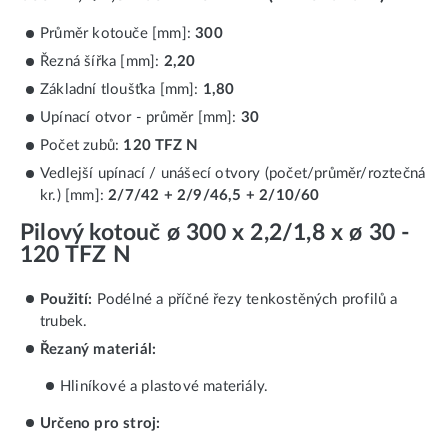
Průměr kotouče [mm]:
300
Řezná šířka [mm]:
2,20
Základní tloušťka [mm]:
1,80
Upínací otvor - průměr [mm]:
30
Počet zubů:
120 TFZ N
Vedlejší upínací / unášecí otvory (počet/průměr/roztečná
kr.) [mm]:
2/7/42 + 2/9/46,5 + 2/10/60
Pilový kotouč ø 300 x 2,2/1,8 x ø 30 -
120 TFZ N
Použití:
Podélné a příčné řezy tenkostěných profilů a
trubek.
Řezaný materiál:
Hliníkové a plastové materiály.
Určeno pro stroj: