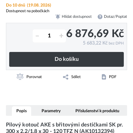
Do 10 dnů
(19.08. 2026)
Dostupnost na pobočkách
Hlídat dostupnost
Dotaz/Poptat
6 876,69
Kč
–
+
5 683,22
Kč
bez DPH
Do košíku
Porovnat
Sdílet
PDF
Popis
Parametry
Příslušenství k produktu
Pilový kotouč AKE s břitovými destičkami SK pr.
300 x 2,2/1,8 x 30 - 120 TFZ N (AK10132394)