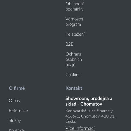
Obchodní
podmínky
Věrnostní
program
Ke stažení
B2B
Ochrana
osobních
údajů
Cookies
O firmě
Kontakt
Showroom, prodejna a
O nás
sklad - Chomutov
Reference
Karlovarská ulice č.parcely
4166
/1
, Chomutov, 430 01,
Služby
Česko
Více informací
Kontakty