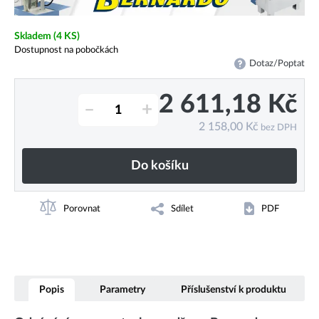
Skladem
(4 KS)
Dostupnost na pobočkách
Dotaz/Poptat
2 611,18
Kč
–
+
2 158,00
Kč
bez DPH
Do košíku
Porovnat
Sdílet
PDF
Popis
Parametry
Příslušenství k produktu