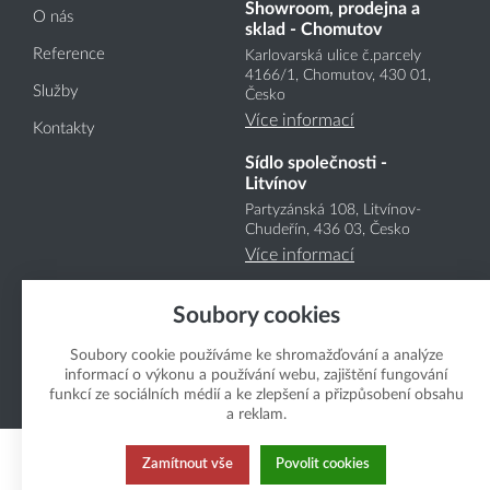
Showroom, prodejna a
O nás
sklad - Chomutov
Reference
Karlovarská ulice č.parcely
4166
/1
, Chomutov, 430 01,
Služby
Česko
Více informací
Kontakty
Sídlo společnosti -
Litvínov
Partyzánská 108, Litvínov-
Chudeřín, 436 03, Česko
Více informací
Soubory cookies
Soubory cookie používáme ke shromažďování a analýze
informací o výkonu a používání webu, zajištění fungování
funkcí ze sociálních médií a ke zlepšení a přizpůsobení obsahu
Copyright Boukal.CZ 2026
a reklam.
Zamítnout vše
Povolit cookies