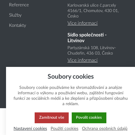
Reference
Karlovarská ulice č.parcely
4166
/1
, Chomutov, 430 01,
Služby
Česko
Více informací
Kontakty
Sídlo společnosti -
Litvínov
Partyzánská 108, Litvínov-
Chudeřín, 436 03, Česko
Více informací
Soubory cookies
Soubory cookie používáme ke shromažďování a analýze
informací o výkonu a používání webu, zajištění fungování
funkcí ze sociálních médií a ke zlepšení a přizpůsobení obsahu
Copyright Boukal.CZ 2026
a reklam.
Zamítnout vše
Povolit cookies
Nastavení cookies
Použití cookies
Ochrana osobních údajů