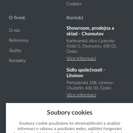
Cookies
O firmě
Kontakt
Showroom, prodejna a
O nás
sklad - Chomutov
Reference
Karlovarská ulice č.parcely
4166
/1
, Chomutov, 430 01,
Služby
Česko
Více informací
Kontakty
Sídlo společnosti -
Litvínov
Partyzánská 108, Litvínov-
Chudeřín, 436 03, Česko
Více informací
Soubory cookies
Soubory cookie používáme ke shromažďování a analýze
informací o výkonu a používání webu, zajištění fungování