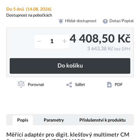
Do 5 dnů
(14.08. 2026)
Dostupnost na pobočkách
Hlídat dostupnost
Dotaz/Poptat
4 408,50
Kč
–
+
3 643,38
Kč
bez DPH
Do košíku
Porovnat
Sdílet
PDF
Popis
Parametry
Příslušenství k produktu
Měřící adaptér pro digit. klešťový multimetr CM