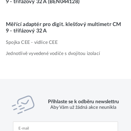
9 - třífázový 32 A (BEN044128)
Měřící adaptér pro digit. klešťový multimetr CM
9 - třífázový 32 A
Spojka CEE - vidlice CEE
Jednotlivě vyvedené vodiče s dvojitou izolací
Přihlaste se k odběru newslettru
Aby Vám už žádná akce neunikla