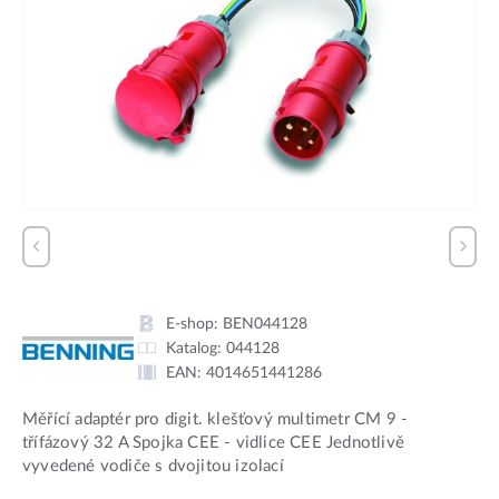
E-shop:
BEN044128
Katalog:
044128
EAN:
4014651441286
Měřící adaptér pro digit. klešťový multimetr CM 9 -
třífázový 32 A Spojka CEE - vidlice CEE Jednotlivě
vyvedené vodiče s dvojitou izolací