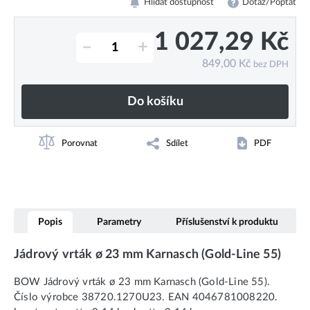
Hlídat dostupnost
Dotaz/Poptat
1 027,29
Kč
–
+
849,00
Kč
bez DPH
Do košíku
Porovnat
Sdílet
PDF
Popis
Parametry
Příslušenství k produktu
Jádrový vrták ø 23 mm Karnasch (Gold-Line 55)
BOW Jádrový vrták ø 23 mm Karnasch (Gold-Line 55).
Číslo výrobce 38720.1270U23. EAN 4046781008220.