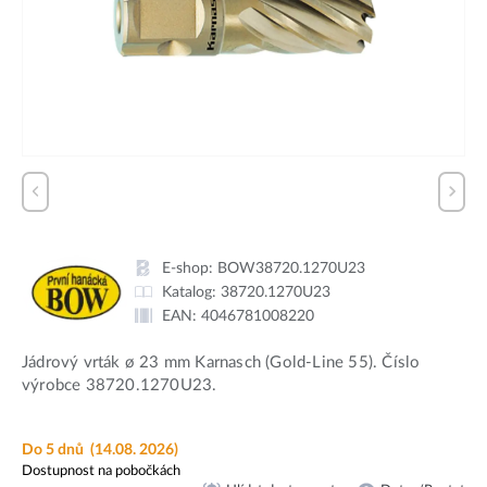
E-shop:
BOW38720.1270U23
Katalog:
38720.1270U23
EAN:
4046781008220
Jádrový vrták ø 23 mm Karnasch (Gold-Line 55). Číslo
výrobce 38720.1270U23.
Do 5 dnů
(14.08. 2026)
Dostupnost na pobočkách