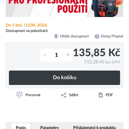
Do 5 dnů
(13.08. 2026)
Dostupnost na pobočkách
Hlídat dostupnost
Dotaz/Poptat
135,85
Kč
–
+
112,28
Kč
bez DPH
Do košíku
Porovnat
Sdílet
PDF
Popis
Parametry
Příslušenství k produktu