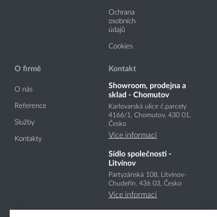
Ochrana
osobních
údajů
Cookies
O firmě
Kontakt
Showroom, prodejna a
O nás
sklad - Chomutov
Reference
Karlovarská ulice č.parcely
4166
/1
, Chomutov, 430 01,
Služby
Česko
Více informací
Kontakty
Sídlo společnosti -
Litvínov
Partyzánská 108, Litvínov-
Chudeřín, 436 03, Česko
Více informací