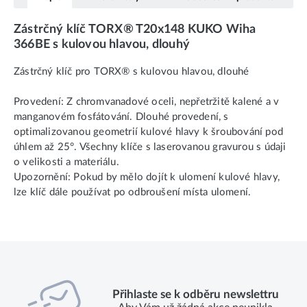
Zástrčný klíč TORX® T20x148 KUKO Wiha
366BE s kulovou hlavou, dlouhý
Zástrčný klíč pro TORX® s kulovou hlavou, dlouhé
Provedení: Z chromvanadové oceli, nepřetržitě kalené a v
manganovém fosfátování. Dlouhé provedení, s
optimalizovanou geometrií kulové hlavy k šroubování pod
úhlem až 25°. Všechny klíče s laserovanou gravurou s údaji
o velikosti a materiálu.
Upozornění: Pokud by mělo dojít k ulomení kulové hlavy,
lze klíč dále používat po odbroušení místa ulomení.
Přihlaste se k odběru newslettru