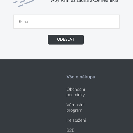
Aby Vám už žádná akce neunikla
ODESLAT
Vše o nákupu
Obchodní
podmínky
Věrnostní
program
Ke stažení
B2B