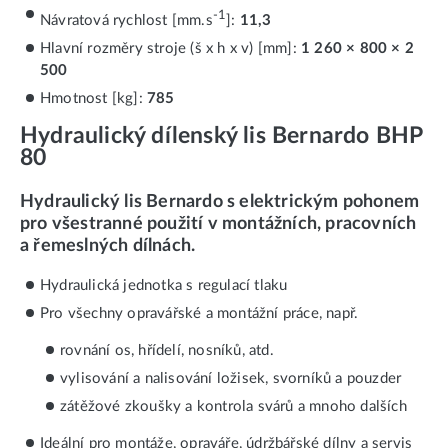
-1
Návratová rychlost [mm.s
]:
11,3
Hlavní rozměry stroje (š x h x v) [mm]:
1 260 × 800 × 2
500
Hmotnost [kg]:
785
Hydraulický dílenský lis Bernardo BHP
80
Hydraulický lis Bernardo s elektrickým pohonem
pro všestranné použití v montážních, pracovních
a řemeslných dílnách.
Hydraulická jednotka s regulací tlaku
Pro všechny opravářské a montážní práce, např.
rovnání os, hřídelí, nosníků, atd.
vylisování a nalisování ložisek, svorníků a pouzder
zátěžové zkoušky a kontrola svárů a mnoho dalších
Ideální pro montáže, opraváře, údržbářské dílny a servis