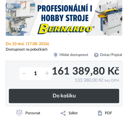
Do 10 dnů
(17.08. 2026)
Dostupnost na pobočkách
Hlídat dostupnost
Dotaz/Poptat
161 389,80
Kč
–
+
133 380,00
Kč
bez DPH
Do košíku
Porovnat
Sdílet
PDF