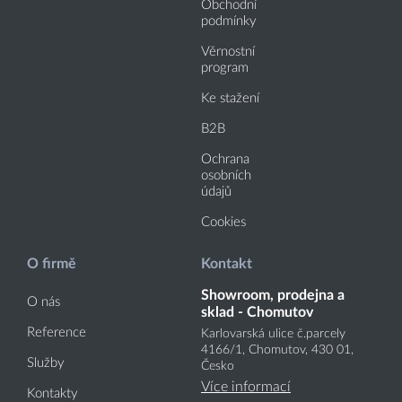
Obchodní
podmínky
Věrnostní
program
Ke stažení
B2B
Ochrana
osobních
údajů
Cookies
O firmě
Kontakt
Showroom, prodejna a
O nás
sklad - Chomutov
Reference
Karlovarská ulice č.parcely
4166
/1
, Chomutov, 430 01,
Služby
Česko
Více informací
Kontakty