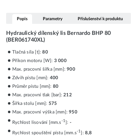
Popis
Parametry
Příslušenství k produktu
Hydraulický dílenský lis Bernardo BHP 80
(BER061740XL)
Tlačná síla [t]:
80
Příkon motoru [W]:
3 000
Max. pracovní šířka [mm]:
900
Zdvih pístu [mm]:
400
Průměr pístu [mm]:
80
Max. pracovní tlak [bar]:
212
Šířka stolu [mm]:
575
Max. pracovní výška [mm]:
950
-1
Rychlost lisování [mm.s
]:
-
-1
Rychlost spouštění pístu [mm.s
]:
8,8