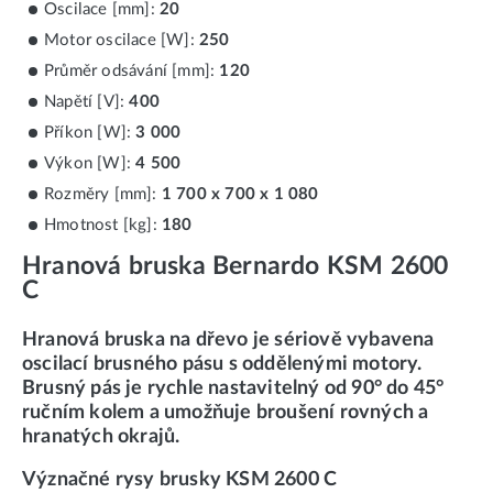
Oscilace [mm]:
20
Motor oscilace [W]:
250
Průměr odsávání [mm]:
120
Napětí [V]:
400
Příkon [W]:
3 000
Výkon [W]:
4 500
Rozměry [mm]:
1 700 x 700 x 1 080
Hmotnost [kg]:
180
Hranová bruska Bernardo KSM 2600
C
Hranová bruska na dřevo
je sériově vybavena
oscilací brusného pásu s oddělenými motory.
Brusný pás je rychle nastavitelný od 90° do 45°
ručním kolem a umožňuje broušení rovných a
hranatých okrajů.
Význačné rysy brusky KSM 2600 C