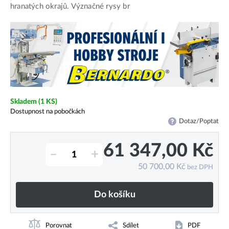
hranatých okrajů. Význačné rysy br
Skladem
(1 KS)
Dostupnost na pobočkách
Dotaz/Poptat
61 347,00
Kč
–
+
50 700,00
Kč
bez DPH
Do košíku
Porovnat
Sdílet
PDF