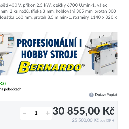
apětí 400 V, příkon 2,5 kW, otáčky 6700 U.min-1, válec
 mm, 2 ks nožů, tříska 3 mm, hoblování 305 mm, protah 300
tloušťka 160 mm, protah 8,5 m.min-1, rozměry 1140 x 820 x
 KS)
na pobočkách
Dotaz/Poptat
30 855,00
Kč
–
+
25 500,00
Kč
bez DPH