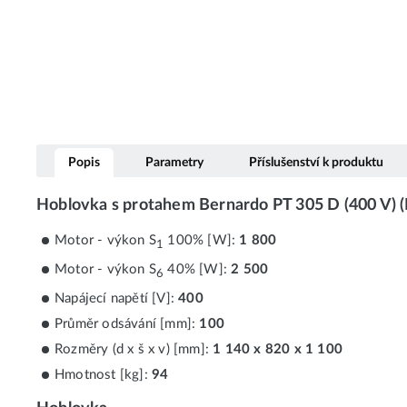
Popis
Parametry
Příslušenství k produktu
Hoblovka s protahem Bernardo PT 305 D (400 V)
Motor - výkon S
100% [W]:
1 800
1
Motor - výkon S
40% [W]:
2 500
6
Napájecí napětí [V]:
400
Průměr odsávání [mm]:
100
Rozměry (d x š x v) [mm]:
1 140 x 820 x 1 100
Hmotnost [kg]:
94