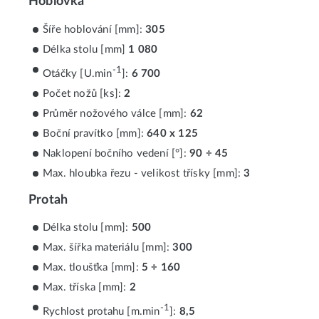
Hoblovka
Šíře hoblování [mm]:
305
Délka stolu [mm]
1 080
-1
Otáčky [U.min
]:
6 700
Počet nožů [ks]:
2
Průměr nožového válce [mm]:
62
Boční pravítko [mm]:
640 x 125
Naklopení bočního vedení [°]:
90 ÷ 45
Max. hloubka řezu - velikost třísky [mm]:
3
Protah
Délka stolu [mm]:
500
Max. šířka materiálu [mm]:
300
Max. tloušťka [mm]:
5 ÷ 160
Max. tříska [mm]:
2
-1
Rychlost protahu [m.min
]:
8,5