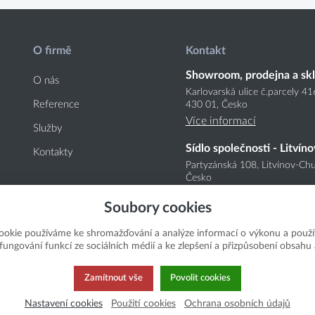
O firmě
Kontakt
Showroom, prodejna a sk
O nás
Karlovarská ulice č.parcely 4
Reference
430 01, Česko
Více informací
Služby
Sídlo společnosti - Litvíno
Kontakty
Partyzánská 108, Litvínov-Chu
Česko
Více informací
Soubory cookies
ookie používáme ke shromažďování a analýze informací o výkonu a použí
í fungování funkcí ze sociálních médií a ke zlepšení a přizpůsobení obsahu 
Zamítnout vše
Povolit cookies
Nastavení cookies
Použití cookies
Ochrana osobních údajů