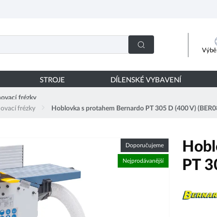
Výběr
STROJE
DÍLENSKÉ VYBAVENÍ
ovací frézky
ovací frézky
Hoblovka s protahem Bernardo PT 305 D (400 V) (BER
Hobl
Doporučujeme
PT 3
Nejprodávanější