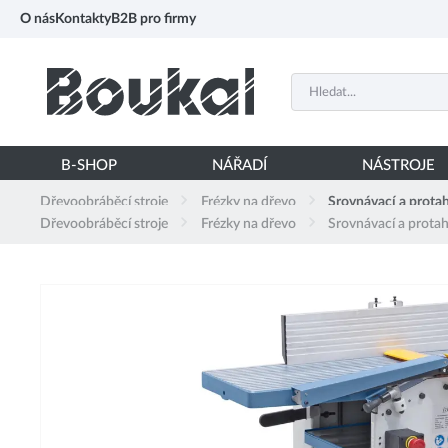
PŘESKOČIT NAVIGACI
O nás
Kontakty
B2B pro firmy
B-SHOP
NÁŘADÍ
NÁSTROJE
Dřevoobráběcí stroje
Frézky na dřevo
Srovnávací a protah
Dřevoobráběcí stroje
Frézky na dřevo
Srovnávací a protah