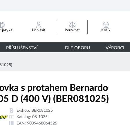
Porovnat
 jazyka
Přihlásit
Košík
PŘÍSLUŠENSTVÍ
DLE OBORU
VÝROBCI
081025)
ovka s protahem Bernardo
05 D (400 V) (BER081025)
E-shop:
BER081025
Katalog:
08-1025
EAN:
9009468064525