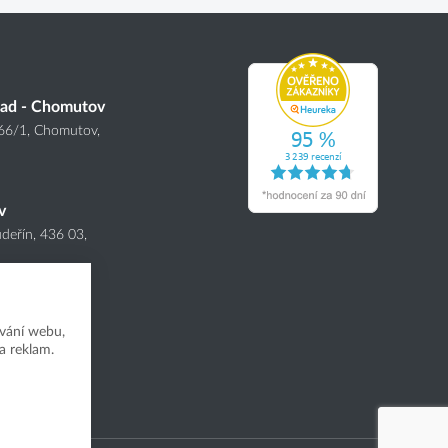
lad - Chomutov
166
/1
, Chomutov,
v
deřín, 436 03,
vání webu,
a reklam.