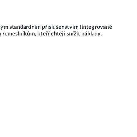
hlým standardním příslušenstvím (integrované
řemeslníkům, kteří chtějí snížit náklady.