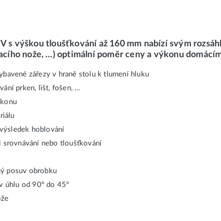
 V s výškou tloušťkování až 160 mm nabízí svým rozsá
vacího nože, …) optimální poměr ceny a výkonu domácím 
ybavené zářezy v hraně stolu k tlumení hluku
ání prken, lišt, fošen, …
ýkonu
riálu
ý výsledek hoblování
i srovnávání nebo tloušťkování
rný posuv obrobku
 v úhlu od 90° do 45°
ože