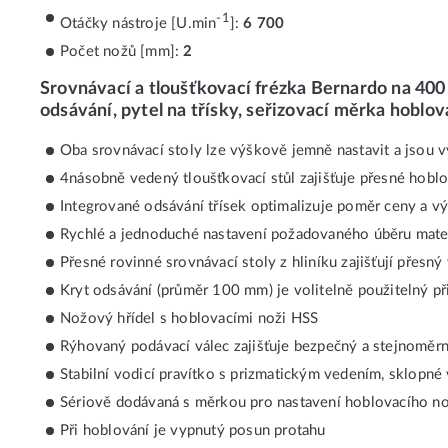
-1
Otáčky nástroje [U.min
]:
6 700
Počet nožů [mm]:
2
Srovnávací a tloušťkovací frézka Bernardo na 400
odsávání, pytel na třísky, seřizovací měrka hoblo
Oba srovnávací stoly lze výškově jemně nastavit a jsou v
4násobně vedený tloušťkovací stůl zajišťuje přesné hoblov
Integrované odsávání třísek optimalizuje poměr ceny a v
Rychlé a jednoduché nastavení požadovaného úběru mate
Přesné rovinné srovnávací stoly z hliníku zajišťují přesn
Kryt odsávání (průměr 100 mm) je volitelně použitelný př
Nožový hřídel s hoblovacími noži HSS
Rýhovaný podávací válec zajišťuje bezpečný a stejnomě
Stabilní vodicí pravítko s prizmatickým vedením, sklopné
Sériově dodávaná s měrkou pro nastavení hoblovacího n
Při hoblování je vypnutý posun protahu