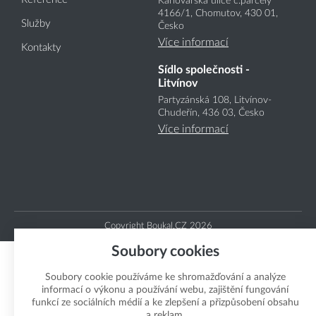
Karlovarská ulice č.parcely
4166
/1
, Chomutov, 430 01,
Služby
Česko
Více informací
Kontakty
Sídlo společnosti -
Litvínov
Partyzánská 108, Litvínov-
Chudeřín, 436 03, Česko
Více informací
Copyright Boukal.CZ 2026
Soubory cookies
Soubory cookie používáme ke shromažďování a analýze
informací o výkonu a používání webu, zajištění fungování
funkcí ze sociálních médií a ke zlepšení a přizpůsobení obsahu
a reklam.