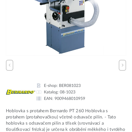
E-shop:
BER081023
Katalog:
08-1023
EAN:
9009468010959
Hoblovka s protahem Bernardo PT 260 Hoblovka s
protahem (protahovačkou) včetně odsavače pilin. - Tato
hoblovka s odsavačem pilin a třísek (srovnávací a
tloušťkovací frézka) je určena k obrábění měkkého i tvrdého