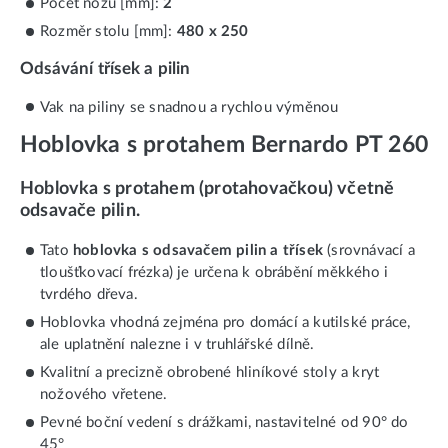
Počet nožů [mm]:
2
Rozměr stolu [mm]:
480 x 250
Odsávání třísek a pilin
Vak na piliny se snadnou a rychlou výměnou
Hoblovka s protahem Bernardo PT 260
Hoblovka s protahem (protahovačkou) včetně
odsavače pilin.
Tato
hoblovka s odsavačem pilin a třísek
(srovnávací a
tloušťkovací frézka) je určena k obrábění měkkého i
tvrdého dřeva.
Hoblovka vhodná zejména pro domácí a kutilské práce,
ale uplatnění nalezne i v truhlářské dílně.
Kvalitní a precizně obrobené hliníkové stoly a kryt
nožového vřetene.
Pevné boční vedení s drážkami, nastavitelné od 90° do
45°