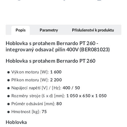
Popis
Parametry
Příslušenství k produktu
Hoblovka s protahem Bernardo PT 260 -
integrovaný odsavač pilin 400V (BER081023)
Hoblovka s protahem Bernardo PT 260
Výkon motoru [W]:
1 600
Příkon motoru [W]:
2 200
Napájecí napětí [V] / [Hz]:
400 / 50
Rozměry stroje (š x d) [mm]:
1 050 x 650 x 1 050
Průměr odsávání [mm]:
80
Hmotnost [kg]:
75
Hoblovka