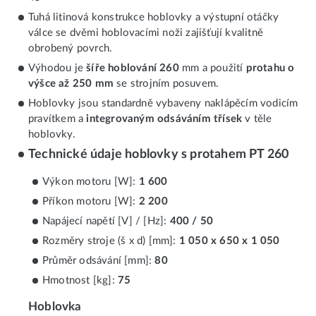
Tuhá litinová konstrukce hoblovky a výstupní otáčky
válce se dvěmi hoblovacími noži zajišťují kvalitně
obrobený povrch.
Výhodou je
šíře hoblování 260
mm a použití
protahu o
výšce až 250 mm
se strojním posuvem.
Hoblovky jsou standardně vybaveny naklápěcím vodicím
pravítkem a
integrovaným odsáváním třísek
v těle
hoblovky.
Technické údaje hoblovky s protahem PT 260
Výkon motoru [W]:
1 600
Příkon motoru [W]:
2 200
Napájecí napětí [V] / [Hz]:
400 / 50
Rozměry stroje (š x d) [mm]:
1 050 x 650 x 1 050
Průměr odsávání [mm]:
80
Hmotnost [kg]:
75
Hoblovka