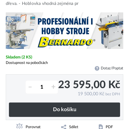
dřeva. - Hoblovka vhodná zejména pr
Skladem
(2 KS)
Dostupnost na pobočkách
Dotaz/Poptat
23 595,00
Kč
–
+
19 500,00
Kč
bez DPH
Do košíku
Porovnat
Sdílet
PDF