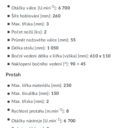
-1
Otáčky válce [U.min
]:
6 700
Šíře hoblování [mm]:
260
Max. tříska [mm]:
3
Počet nožů [ks]:
2
Průměr nožového válce [mm]:
55
Délka stolu [mm]:
1 050
Boční vedení délka x šířka (výška) [mm]:
610 x 110
Naklopení bočního vedení [°]:
90 ÷ 45
Protah
Max. šířka materiálu [mm]:
250
Max. tloušťka [mm]:
150
Max. tříska [mm]:
2
-1
Rychlost protahu [m.min
]:
8
-1
Otáčky nástroje [U.min
]:
6 700