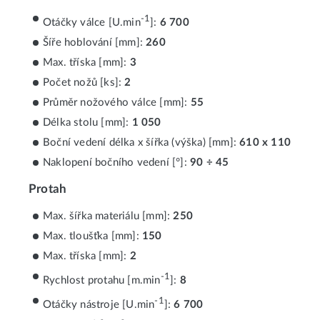
-1
Otáčky válce [U.min
]:
6 700
Šíře hoblování [mm]:
260
Max. tříska [mm]:
3
Počet nožů [ks]:
2
Průměr nožového válce [mm]:
55
Délka stolu [mm]:
1 050
Boční vedení délka x šířka (výška) [mm]:
610 x 110
Naklopení bočního vedení [°]:
90 ÷ 45
Protah
Max. šířka materiálu [mm]:
250
Max. tloušťka [mm]:
150
Max. tříska [mm]:
2
-1
Rychlost protahu [m.min
]:
8
-1
Otáčky nástroje [U.min
]:
6 700