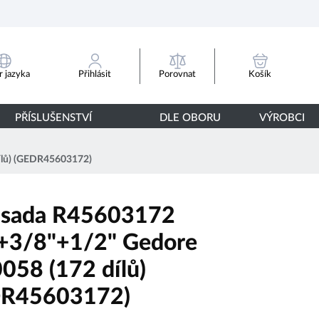
Porovnat
 jazyka
Přihlásit
Košík
PŘÍSLUŠENSTVÍ
DLE OBORU
VÝROBCI
ílů) (GEDR45603172)
 sada R45603172
+3/8"+1/2" Gedore
058 (172 dílů)
DR45603172)