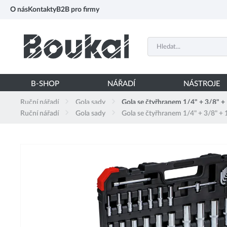
PŘESKOČIT NAVIGACI
O nás
Kontakty
B2B pro firmy
B-SHOP
NÁŘADÍ
NÁSTROJE
Ruční nářadí
Gola sady
Gola se čtyřhranem 1/4" + 3/8" +
Ruční nářadí
Gola sady
Gola se čtyřhranem 1/4" + 3/8" + 