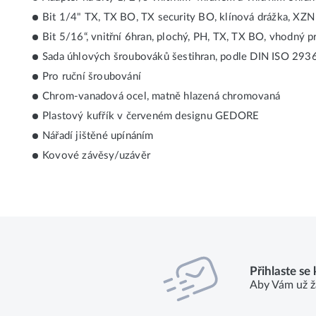
Bit 1/4" TX, TX BO, TX security BO, klínová drážka, XZ
Bit 5/16“, vnitřní 6hran, plochý, PH, TX, TX BO, vhodný
Sada úhlových šroubováků šestihran, podle DIN ISO 293
Pro ruční šroubování
Chrom-vanadová ocel, matně hlazená chromovaná
Plastový kufřík v červeném designu GEDORE
Nářadí jištěné upínáním
Kovové závěsy/uzávěr
Přihlaste se
Aby Vám už ž