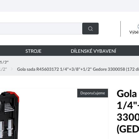
Výběr
STROJE
DÍLENSKÉ VYBAVENÍ
 1/2"
1/2"
Gola sada R45603172 1/4"+3/8"+1/2" Gedore 3300058 (172 d
Gola
Doporučujeme
1/4"
3300
(GE