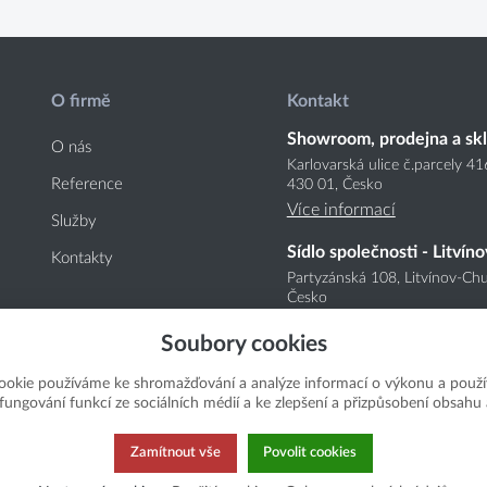
O firmě
Kontakt
Showroom, prodejna a sk
O nás
Karlovarská ulice č.parcely 4
Reference
430 01, Česko
Více informací
Služby
Sídlo společnosti - Litvíno
Kontakty
Partyzánská 108, Litvínov-Chu
Česko
Více informací
Soubory cookies
ookie používáme ke shromažďování a analýze informací o výkonu a použí
í fungování funkcí ze sociálních médií a ke zlepšení a přizpůsobení obsahu 
Zamítnout vše
Povolit cookies