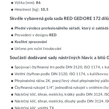
Výška [mm]:
86
Hmotnost [kg]:
10,5
Skvěle vybavená gola sada RED GEDORE 172 dílů
Přední výrobce profesionálního nářadí, který si zaklád
Provedení v designu
RED
Kvalitní zpracování
Určeno pro ruční šroubování
Součásti dodávané sady nástrčných hlavic a bitů
Spojovací čtyřhranný trn podle DIN 3120, ISO 1174, s ku
Vnitřní čtyřhran podle DIN 3120, ISO 1174, s kuličkovou 
Přepínatelná ráčna 2K, pravý/levý chod přepínatelný páčko
Čtyřhranná rukojeť 1/4", jednodílná rukojeť s vnitřním čt
Nástrčný klíč, 6hran, metrický, krátký podle DIN 3124, I
Nástrčný klíč, 6hran, metrický, dlouhý podle DIN 3124, 
Nástrčný klíč, vnitřní TX