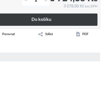
–
+
3 078,00
Kč
bez DPH
Do košíku
Porovnat
Sdílet
PDF