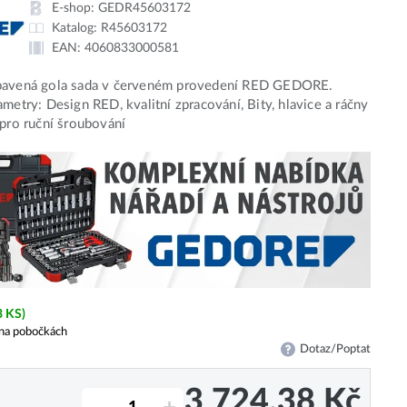
E-shop:
GEDR45603172
Katalog:
R45603172
EAN:
4060833000581
bavená gola sada v červeném provedení RED GEDORE.
ametry: Design RED, kvalitní zpracování, Bity, hlavice a ráčny
 pro ruční šroubování
3 KS)
na pobočkách
Dotaz/Poptat
3 724,38
Kč