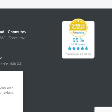
lad - Chomutov
166
/1
, Chomutov,
v
deřín, 436 03,
vání webu,
a reklam.