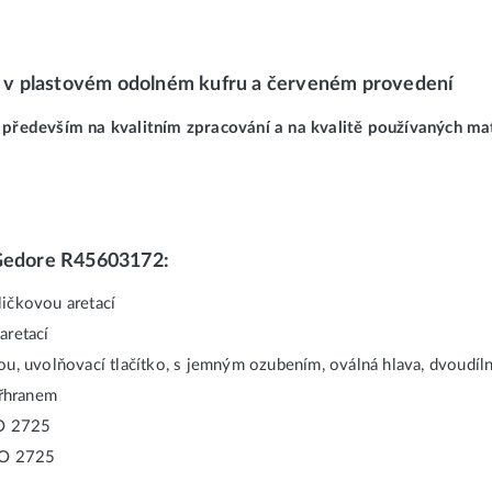
 v plastovém odolném kufru a červeném provedení
á především na kvalitním zpracování a na kvalitě používaných m
 Gedore R45603172:
ličkovou aretací
aretací
u, uvolňovací tlačítko, s jemným ozubením, oválná hlava, dvoudílná 
yřhranem
SO 2725
ISO 2725