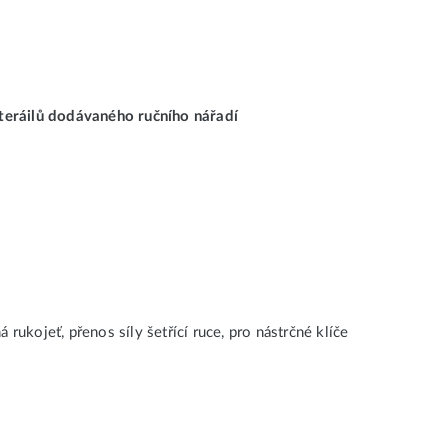
ateráilů dodávaného ručního nářadí
rukojeť, přenos síly šetřící ruce, pro nástrčné klíče