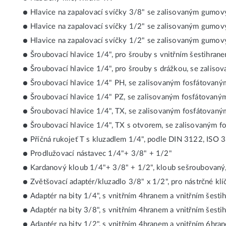
Hlavice na zapalovací svíčky 3/8" se zalisovaným gumo
Hlavice na zapalovací svíčky 1/2" se zalisovaným gumo
Hlavice na zapalovací svíčky 1/2" se zalisovaným gumo
Šroubovací hlavice 1/4", pro šrouby s vnitřním šestihra
Šroubovací hlavice 1/4", pro šrouby s drážkou, se zalis
Šroubovací hlavice 1/4" PH, se zalisovaným fosfátovaný
Šroubovací hlavice 1/4" PZ, se zalisovaným fosfátovaný
Šroubovací hlavice 1/4", TX, se zalisovaným fosfátovan
Šroubovací hlavice 1/4", TX s otvorem, se zalisovaným 
Příčná rukojeť T s kluzadlem 1/4", podle DIN 3122, ISO 
Prodlužovací nástavec 1/4"+ 3/8" + 1/2"
Kardanový kloub 1/4"+ 3/8" + 1/2", kloub sešroubovaný
Zvětšovací adaptér/kluzadlo 3/8" x 1/2", pro nástrčné klí
Adaptér na bity 1/4", s vnitřním 4hranem a vnitřním šesti
Adaptér na bity 3/8", s vnitřním 4hranem a vnitřním šest
Adaptér na bity 1/2", s vnitřním 4hranem a vnitřním 6hra