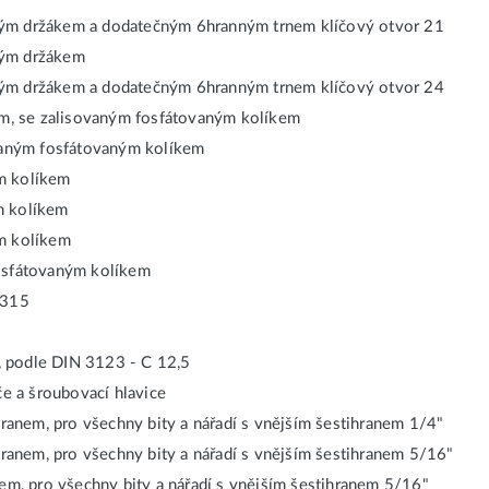
vým držákem a dodatečným 6hranným trnem klíčový otvor 21
vým držákem
vým držákem a dodatečným 6hranným trnem klíčový otvor 24
nem, se zalisovaným fosfátovaným kolíkem
ovaným fosfátovaným kolíkem
m kolíkem
m kolíkem
ým kolíkem
fosfátovaným kolíkem
3315
, podle DIN 3123 - C 12,5
če a šroubovací hlavice
hranem, pro všechny bity a nářadí s vnějším šestihranem 1/4"
ihranem, pro všechny bity a nářadí s vnějším šestihranem 5/16"
nem, pro všechny bity a nářadí s vnějším šestihranem 5/16"