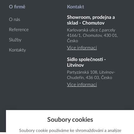
O firmě
Kontakt
Showroom, prodejna a
O nás
sklad - Chomutov
Reference
Karlovarská ulice č.parcely
4166
/1
, Chomutov, 430 01,
Služby
Česko
Více informací
Kontakty
Sídlo společnosti -
Litvínov
Partyzánská 108, Litvínov-
Chudeřín, 436 03, Česko
Více informací
Soubory cookies
Copyright Boukal.CZ 2026
Soubory cookie používáme ke shromažďování a analýze