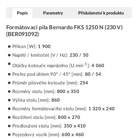
Popis
Parametry
Příslušenství k produktu
Formátovací pila Bernardo FKS 1250 N (230 V)
(BER091092)
Příkon [W]:
1 900
Napětí / kmitočet [V / Hz]:
230 / 50
-1
Otáčky kotouče naprázdno [U.min
]:
4 060
Prořez pod úhlem 90° / 45° [mm]:
80 / 54
Průměr pilového kotouče [mm]:
254
Rozměry stolu [mm]:
800 x 350
Výška stolu [mm]:
860
Rozměry formátovacího stolu [mm]:
1 320 x 240
Rozšíření stolu [mm]:
800 x 270
Prodloužení stolu [mm]:
350 x 410
Pojezdový vozík [mm]:
600 x 460