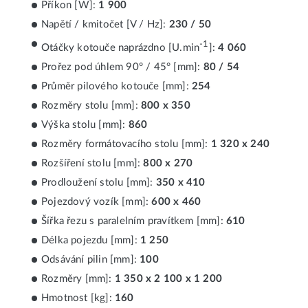
Příkon [W]:
1 900
Napětí / kmitočet [V / Hz]:
230 / 50
-1
Otáčky kotouče naprázdno [U.min
]:
4 060
Prořez pod úhlem 90° / 45° [mm]:
80 / 54
Průměr pilového kotouče [mm]:
254
Rozměry stolu [mm]:
800 x 350
Výška stolu [mm]:
860
Rozměry formátovacího stolu [mm]:
1 320 x 240
Rozšíření stolu [mm]:
800 x 270
Prodloužení stolu [mm]:
350 x 410
Pojezdový vozík [mm]:
600 x 460
Šířka řezu s paralelním pravítkem [mm]:
610
Délka pojezdu [mm]:
1 250
Odsávání pilin [mm]:
100
Rozměry [mm]:
1 350 x 2 100 x 1 200
Hmotnost [kg]:
160