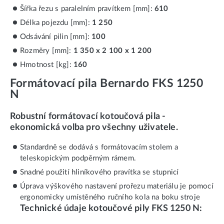
Šířka řezu s paralelním pravítkem [mm]:
610
Délka pojezdu [mm]:
1 250
Odsávání pilin [mm]:
100
Rozměry [mm]:
1 350 x 2 100 x 1 200
Hmotnost [kg]:
160
Formátovací pila Bernardo FKS 1250
N
Robustní formátovací kotoučová pila
-
ekonomická volba pro všechny uživatele
.
Standardně se dodává s formátovacím stolem a
teleskopickým podpěrným rámem.
Snadné použití hliníkového pravítka se stupnicí
Úprava výškového nastavení prořezu materiálu je pomocí
ergonomicky umístěného ručního kola na boku stroje
Technické údaje kotoučové pily FKS 1250 N: