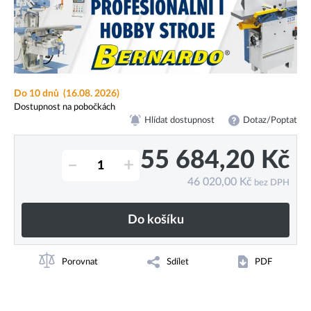
Do 10 dnů
(16.08. 2026)
Dostupnost na pobočkách
Hlídat dostupnost
Dotaz/Poptat
55 684,20
Kč
–
+
46 020,00
Kč
bez DPH
Do košíku
Porovnat
Sdílet
PDF