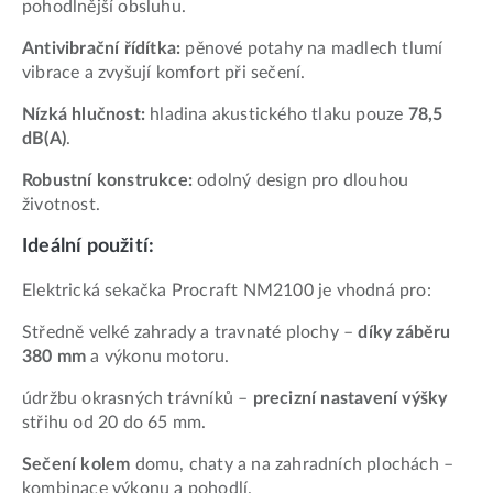
pohodlnější obsluhu.
Antivibrační řídítka:
pěnové potahy na madlech tlumí
vibrace a zvyšují komfort při sečení.
Nízká hlučnost:
hladina akustického tlaku pouze
78,5
dB(A)
.
Robustní konstrukce:
odolný design pro dlouhou
životnost.
Ideální použití:
Elektrická sekačka Procraft NM2100 je vhodná pro:
Středně velké zahrady a travnaté plochy –
díky záběru
380 mm
a výkonu motoru.
údržbu okrasných trávníků –
precizní nastavení výšky
střihu od 20 do 65 mm.
Sečení kolem
domu, chaty a na zahradních plochách –
kombinace výkonu a pohodlí.