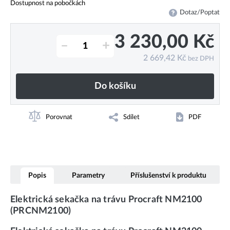
Dostupnost na pobočkách
Dotaz/Poptat
3 230,00
Kč
–
+
2 669,42
Kč
bez DPH
Do košíku
Porovnat
Sdílet
PDF
Popis
Parametry
Příslušenství k produktu
Elektrická sekačka na trávu Procraft NM2100
(PRCNM2100)