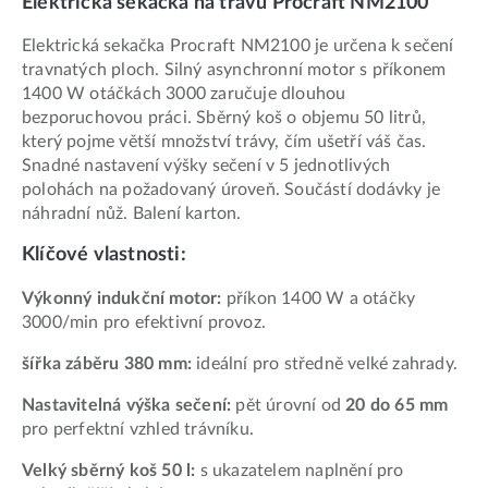
Elektrická sekačka na trávu Procraft NM2100
Elektrická sekačka Procraft NM2100 je určena k sečení
travnatých ploch. Silný asynchronní motor s příkonem
1400 W otáčkách 3000 zaručuje dlouhou
bezporuchovou práci. Sběrný koš o objemu 50 litrů,
který pojme větší množství trávy, čím ušetří váš čas.
Snadné nastavení výšky sečení v 5 jednotlivých
polohách na požadovaný úroveň. Součástí dodávky je
náhradní nůž. Balení karton.
Klíčové vlastnosti:
Výkonný indukční motor:
příkon 1400 W a otáčky
3000/min pro efektivní provoz.
šířka záběru 380 mm:
ideální pro středně velké zahrady.
Nastavitelná výška sečení:
pět úrovní od
20 do 65 mm
pro perfektní vzhled trávníku.
Velký sběrný koš 50 l:
s ukazatelem naplnění pro