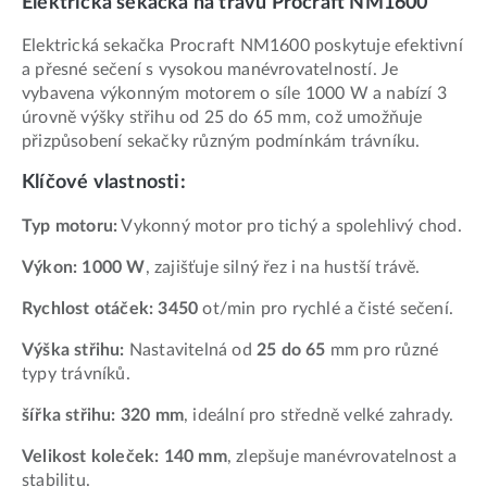
Elektrická sekačka na trávu Procraft NM1600
Elektrická sekačka Procraft NM1600 poskytuje efektivní
a přesné sečení s vysokou manévrovatelností. Je
vybavena výkonným motorem o síle 1000 W a nabízí 3
úrovně výšky střihu od 25 do 65 mm, což umožňuje
přizpůsobení sekačky různým podmínkám trávníku.
Klíčové vlastnosti:
Typ motoru:
Vykonný motor pro tichý a spolehlivý chod.
Výkon: 1000 W
, zajišťuje silný řez i na hustší trávě.
Rychlost otáček: 3450
ot/min pro rychlé a čisté sečení.
Výška střihu:
Nastavitelná od
25 do 65
mm pro různé
typy trávníků.
šířka střihu: 320 mm
, ideální pro středně velké zahrady.
Velikost koleček: 140 mm
, zlepšuje manévrovatelnost a
stabilitu.