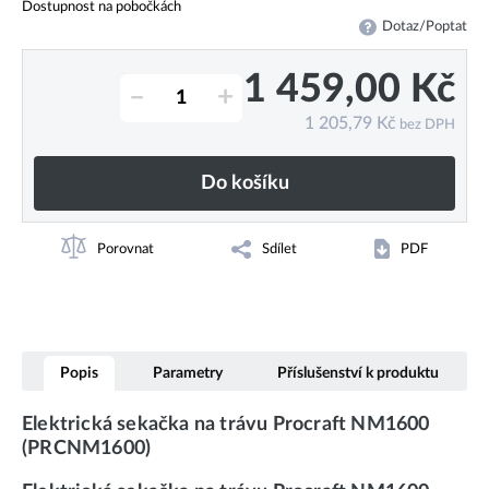
Dostupnost na pobočkách
Dotaz/Poptat
1 459,00
Kč
–
+
1 205,79
Kč
bez DPH
Do košíku
Porovnat
Sdílet
PDF
Popis
Parametry
Příslušenství k produktu
Elektrická sekačka na trávu Procraft NM1600
(PRCNM1600)