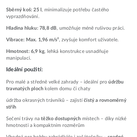
Sběrný koš: 25 l
, minimalizuje potřebu častého
vyprazdňování.
Hladina hluku: 78,8 dB
, umožňuje méně rušivou práci.
Vibrace: Max. 1,96 m/s²
, zvyšuje komfort uživatele.
Hmotnost: 6,9 kg
, lehká konstrukce usnadňuje
manipulaci.
Ideální použití:
Pro malé a středně velké zahrady – ideální pro
údržbu
travnatých ploch
kolem domu či chaty
údržba okrasných trávníků – zajistí
čistý a rovnoměrný
střih
Sečení trávy na
těžko dostupných
místech – díky nízké
hmotnosti a kompaktním rozměrům
Vhodná pro hobby zahrádkáře i začátečníky –
snadné