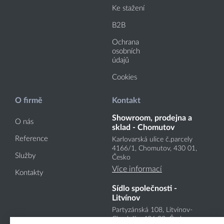
Ke stažení
B2B
Ochrana
osobních
údajů
Cookies
O firmě
Kontakt
Showroom, prodejna a
O nás
sklad - Chomutov
Reference
Karlovarská ulice č.parcely
4166
/1
, Chomutov, 430 01,
Služby
Česko
Více informací
Kontakty
Sídlo společnosti -
Litvínov
Partyzánská 108, Litvínov-
Chudeřín, 436 03, Česko