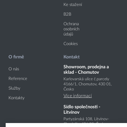
Ke stažení
B2B
Ochrana
osobních
údajů
Cookies
O firmě
Kontakt
Showroom, prodejna a
O nás
sklad - Chomutov
Reference
Karlovarská ulice č.parcely
4166
/1
, Chomutov, 430 01,
Služby
Česko
Více informací
Kontakty
Sídlo společnosti -
Litvínov
Partyzánská 108, Litvínov-
Chudeřín, 436 03, Česko