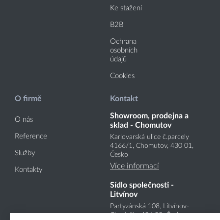
Ke stažení
B2B
Ochrana
osobních
údajů
Cookies
O firmě
Kontakt
Showroom, prodejna a
O nás
sklad - Chomutov
Reference
Karlovarská ulice č.parcely
4166
/1
, Chomutov, 430 01,
Služby
Česko
Více informací
Kontakty
Sídlo společnosti -
Litvínov
Partyzánská 108, Litvínov-
Chudeřín, 436 03, Česko