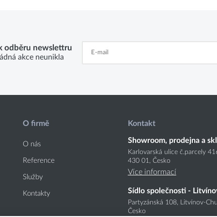
 k odběru newslettru
ádná akce neunikla
O firmě
Kontakt
Showroom, prodejna a sk
O nás
Karlovarská ulice č.parcely 4
Reference
430 01, Česko
Více informací
Služby
Sídlo společnosti - Litvíno
Kontakty
Partyzánská 108, Litvínov-Chu
Česko