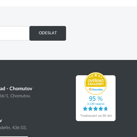
ODESLAT
lad - Chomutov
166
/1
, Chomutov,
v
deřín, 436 03,