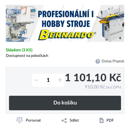
Skladem
(3 KS)
Dostupnost na pobočkách
Dotaz/Poptat
1 101,10
Kč
–
+
910,00
Kč
bez DPH
Do košíku
Porovnat
Sdílet
PDF