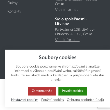
Služby
Česko
Více informací
Kontakty
Sídlo společnosti -
Litvínov
Partyzánská 108, Litvínov-
Chudeřín, 436 03, Česko
Více informací
Soubory cookies
Soubory cookie používáme ke shromažďování a analýze
informací o výkonu a používání webu, zajištění fungování
Copyright Boukal.CZ 2026
funkcí ze sociálních médií a ke zlepšení a přizpůsobení obsahu
a reklam.
Zamítnout vše
Povolit cookies
Nastavení cookies
Použití cookies
Ochrana osobních údajů