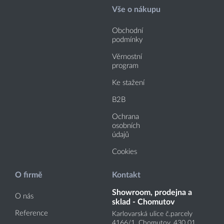
Vše o nákupu
Obchodní
podmínky
Věrnostní
program
Ke stažení
B2B
Ochrana
osobních
údajů
Cookies
O firmě
Kontakt
Showroom, prodejna a
O nás
sklad - Chomutov
Reference
Karlovarská ulice č.parcely
4166
/1
, Chomutov, 430 01,