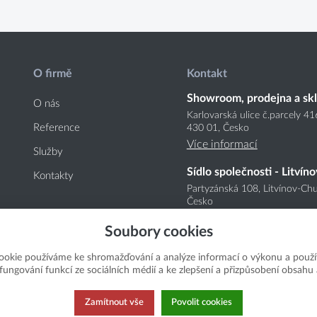
O firmě
Kontakt
Showroom, prodejna a sk
O nás
Karlovarská ulice č.parcely 4
Reference
430 01, Česko
Více informací
Služby
Sídlo společnosti - Litvíno
Kontakty
Partyzánská 108, Litvínov-Chu
Česko
Více informací
Soubory cookies
ookie používáme ke shromažďování a analýze informací o výkonu a použí
í fungování funkcí ze sociálních médií a ke zlepšení a přizpůsobení obsahu 
Zamítnout vše
Povolit cookies