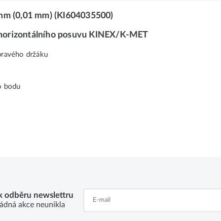
 mm (0,01 mm) (KI604035500)
ty horizontálního posuvu KINEX/K-MET
pravého držáku
o bodu
 k odběru newslettru
ádná akce neunikla