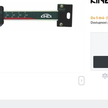
Do 5 dnů
(
Dostupnost 