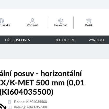
Porovnat
 jazyka
Přihlásit
Košík
PŘÍSLUŠENSTVÍ
DLE OBORU
VÝROBCI
ální posuv - horizontální
X/K-MET 500 mm (0,01
(KI604035500)
E-shop:
KI604035500
Katalog:
6040-35-500