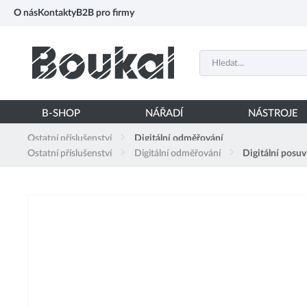
PŘESKOČIT NAVIGACI
O nás
Kontakty
B2B pro firmy
B-SHOP
NÁŘADÍ
NÁSTROJE
Ostatní příslušenství
Digitální odměřování
Ostatní příslušenství
Digitální odměřování
Digitální pos