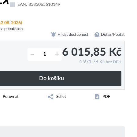
EAN:
8585065610149
12.08. 2026)
na pobočkách
Hlídat dostupnost
Dotaz/Poptat
6 015,85
Kč
–
+
4 971,78
Kč
bez DPH
Do košíku
Porovnat
Sdílet
PDF