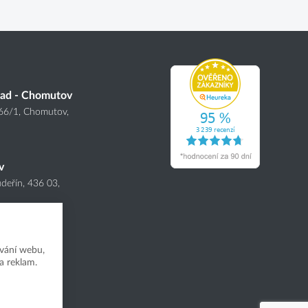
lad - Chomutov
166
/1
, Chomutov,
v
deřín, 436 03,
vání webu,
a reklam.