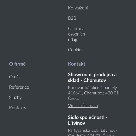
Ke stažení
B2B
Ochrana
osobních
údajů
Cookies
O firmě
Kontakt
Showroom, prodejna a
O nás
sklad - Chomutov
Reference
Karlovarská ulice č.parcely
4166
/1
, Chomutov, 430 01,
Služby
Česko
Více informací
Kontakty
Sídlo společnosti -
Litvínov
Partyzánská 108, Litvínov-
Chudeřín, 436 03, Česko