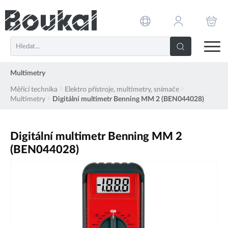
PŘESKOČIT NAVIGACI
Multimetry
Měřící technika
Elektro přístroje, multimetry, snímače
Multimetry
Digitální multimetr Benning MM 2 (BEN044028)
Digitální multimetr Benning MM 2
(BEN044028)