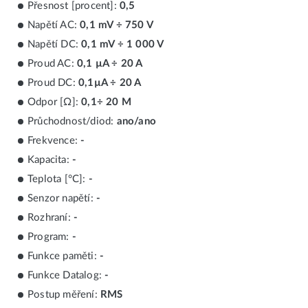
Přesnost [procent]:
0,5
Napětí AC:
0,1 mV ÷ 750 V
Napětí DC:
0,1 mV ÷ 1 000 V
Proud AC:
0,1 µA ÷ 20 A
Proud DC:
0,1µA ÷ 20 A
Odpor [Ω]:
0,1÷ 20 M
Průchodnost/diod:
ano/ano
Frekvence:
-
Kapacita:
-
Teplota [°C]:
-
Senzor napětí:
-
Rozhraní:
-
Program:
-
Funkce paměti:
-
Funkce Datalog:
-
Postup měření:
RMS