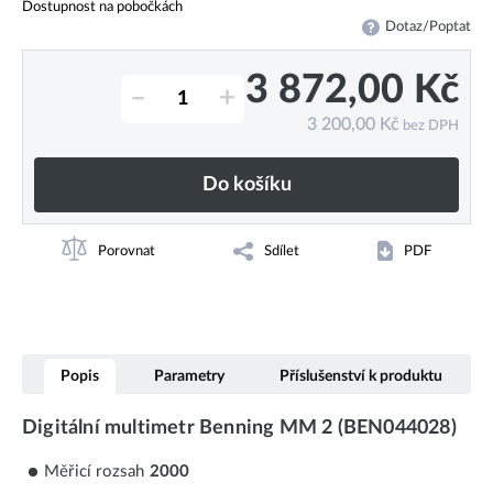
Dostupnost na pobočkách
Dotaz/Poptat
3 872,00
Kč
–
+
3 200,00
Kč
bez DPH
Do košíku
Porovnat
Sdílet
PDF
Popis
Parametry
Příslušenství k produktu
Digitální multimetr Benning MM 2 (BEN044028)
Měřicí rozsah
2000