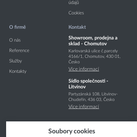
údajů
Cookies
O firmě
Kontakt
Showroom, prodejna a
O nás
sklad - Chomutov
Reference
Karlovarská ulice č.parcely
4166
/1
, Chomutov, 430 01,
Služby
Česko
Více informací
Kontakty
Sídlo společnosti -
Litvínov
Partyzánská 108, Litvínov-
Chudeřín, 436 03, Česko
Více informací
Soubory cookies