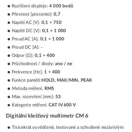
Rozlišení displeje:
4 000 bodů
Přesnost [procento]:
0,7
Napětí AC [V]:
0,1 ÷ 750
Napětí DC [V]:
0,1 ÷ 1 000
Proud AC [A]:
0,1 ÷ 1 000
Proud DC [A]:
-
Odpor [Ω]:
0,1 ÷ 400
Průchodnost / diody:
ano / ne
Frekvence [Hz]:
1 ÷ 400
Funkce paměti:
HOLD, MAX/MIN, PEAK
Metoda měření:
RMS
Max. rozevření [mm]:
53
Kategorie měření:
CAT IV 600 V
Digitální klešťový multimetr CM 6
Tisícekrát osvědčené, testované a schválené nezávislým