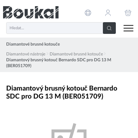
PŘESKOČIT NAVIGACI
Diamantové brusné kotouče
Diamantové nástroje
Diamantové brusné kotouče
Diamantový brusný kotouč Bernardo SDC pro DG 13 M
(BER051709)
Diamantový brusný kotouč Bernardo
SDC pro DG 13 M (BER051709)