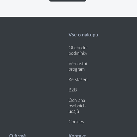
Vše o nákupu
Obchodní
podmínky
Věrnostní
program
Ke stažení
B2B
Ochrana
osobních
údajů
Cookies
O firmě
Kontakt