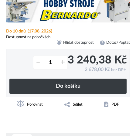
Do 10 dnů
(17.08. 2026)
Dostupnost na pobočkách
Hlídat dostupnost
Dotaz/Poptat
3 240,38
Kč
–
+
2 678,00
Kč
bez DPH
Do košíku
Porovnat
Sdílet
PDF