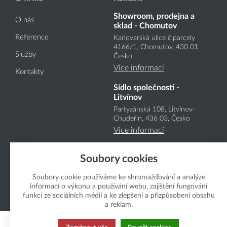
Showroom, prodejna a
O nás
sklad - Chomutov
Reference
Karlovarská ulice č.parcely
4166
/1
, Chomutov, 430 01,
Služby
Česko
Více informací
Kontakty
Sídlo společnosti -
Litvínov
Partyzánská 108, Litvínov-
Chudeřín, 436 03, Česko
Více informací
Soubory cookies
Soubory cookie používáme ke shromažďování a analýze
informací o výkonu a používání webu, zajištění fungování
funkcí ze sociálních médií a ke zlepšení a přizpůsobení obsahu
Copyright Boukal.CZ 2026
a reklam.