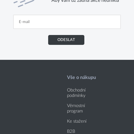
Aby Vám už žádná akce neunikla
ODESLAT
Vše o nákupu
Obchodní
podmínky
Věrnostní
program
Ke stažení
B2B