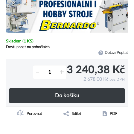
Skladem
(1 KS)
Dostupnost na pobočkách
Dotaz/Poptat
3 240,38
Kč
–
+
2 678,00
Kč
bez DPH
Do košíku
Porovnat
Sdílet
PDF