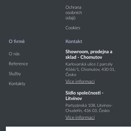
Ochrana
osobních
údajů
Cookies
O firmě
Kontakt
Showroom, prodejna a
O nás
sklad - Chomutov
Reference
Karlovarská ulice č.parcely
4166
/1
, Chomutov, 430 01,
Služby
Česko
Více informací
Kontakty
Sídlo společnosti -
Litvínov
Partyzánská 108, Litvínov-
Chudeřín, 436 03, Česko
Více informací