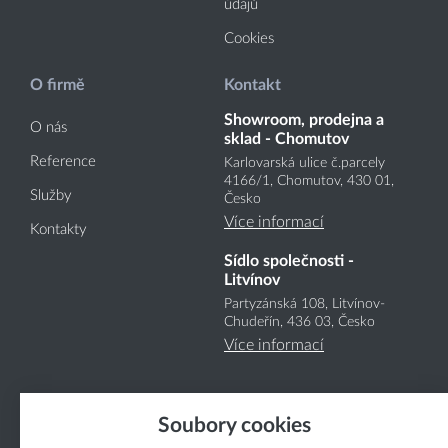
údajů
Cookies
O firmě
Kontakt
Showroom, prodejna a
O nás
sklad - Chomutov
Reference
Karlovarská ulice č.parcely
4166
/1
, Chomutov, 430 01,
Služby
Česko
Více informací
Kontakty
Sídlo společnosti -
Litvínov
Partyzánská 108, Litvínov-
Chudeřín, 436 03, Česko
Více informací
Soubory cookies