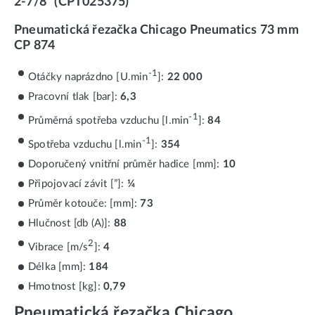
2-7/8" (CPT025375)
Pneumatická řezačka Chicago Pneumatics 73 mm
CP 874
-1
Otáčky naprázdno [U.min
]:
22 000
Pracovní tlak [bar]:
6,3
-1
Průměrná spotřeba vzduchu [l.min
]:
84
-1
Spotřeba vzduchu [l.min
]:
354
Doporučený vnitřní průměr hadice [mm]:
10
Připojovací závit [”]:
¼
Průměr kotouče: [mm]:
73
Hlučnost [db (A)]:
88
2
Vibrace [m/s
]:
4
Délka [mm]:
184
Hmotnost [kg]:
0,79
Pneumatická řezačka Chicago