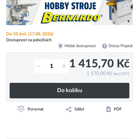
Do 10 dnů
(17.08. 2026)
Dostupnost na pobočkách
Hlídat dostupnost
Dotaz/Poptat
1 415,70
Kč
–
+
1 170,00
Kč
bez DPH
Do košíku
Porovnat
Sdílet
PDF