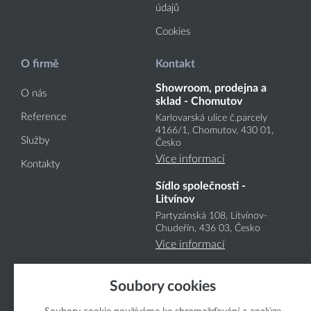
údajů
Cookies
O firmě
Kontakt
Showroom, prodejna a
O nás
sklad - Chomutov
Reference
Karlovarská ulice č.parcely
4166
/1
, Chomutov, 430 01,
Služby
Česko
Více informací
Kontakty
Sídlo společnosti -
Litvínov
Partyzánská 108, Litvínov-
Chudeřín, 436 03, Česko
Více informací
Soubory cookies