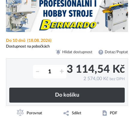
Do 10 dnů
(18.08. 2026)
Dostupnost na pobočkách
Hlídat dostupnost
Dotaz/Poptat
3 114,54
Kč
–
+
2 574,00
Kč
bez DPH
Do košíku
Porovnat
Sdílet
PDF