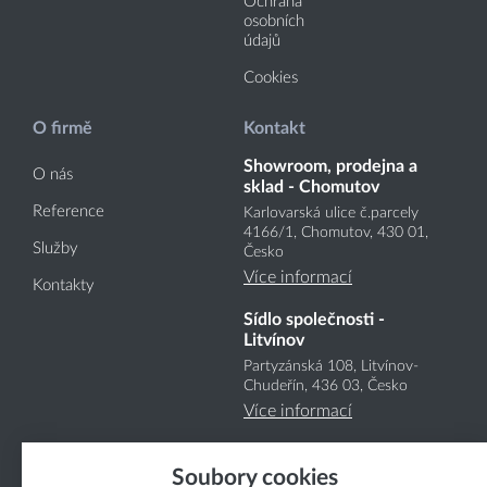
Ochrana
osobních
údajů
Cookies
O firmě
Kontakt
Showroom, prodejna a
O nás
sklad - Chomutov
Reference
Karlovarská ulice č.parcely
4166
/1
, Chomutov, 430 01,
Služby
Česko
Více informací
Kontakty
Sídlo společnosti -
Litvínov
Partyzánská 108, Litvínov-
Chudeřín, 436 03, Česko
Více informací
Soubory cookies