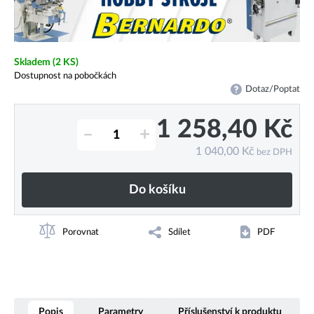
Skladem
(2 KS)
Dostupnost na pobočkách
Dotaz/Poptat
1 258,40
Kč
–
+
1 040,00
Kč
bez DPH
Do košíku
Porovnat
Sdílet
PDF
Popis
Parametry
Příslušenství k produktu