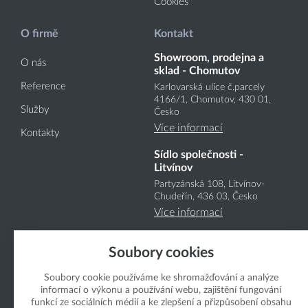
Cookies
O firmě
Kontakt
Showroom, prodejna a
O nás
sklad - Chomutov
Reference
Karlovarská ulice č.parcely
4166
/1
, Chomutov, 430 01,
Služby
Česko
Více informací
Kontakty
Sídlo společnosti -
Litvínov
Partyzánská 108, Litvínov-
Chudeřín, 436 03, Česko
Více informací
Soubory cookies
Soubory cookie používáme ke shromažďování a analýze
informací o výkonu a používání webu, zajištění fungování
funkcí ze sociálních médií a ke zlepšení a přizpůsobení obsahu
Copyright Boukal.CZ 2026