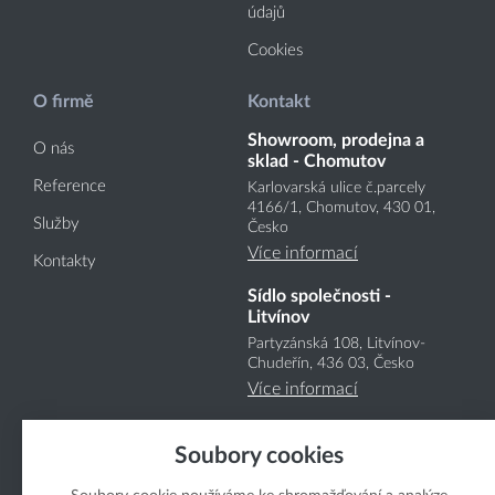
údajů
Cookies
O firmě
Kontakt
Showroom, prodejna a
O nás
sklad - Chomutov
Reference
Karlovarská ulice č.parcely
4166
/1
, Chomutov, 430 01,
Služby
Česko
Více informací
Kontakty
Sídlo společnosti -
Litvínov
Partyzánská 108, Litvínov-
Chudeřín, 436 03, Česko
Více informací
Soubory cookies