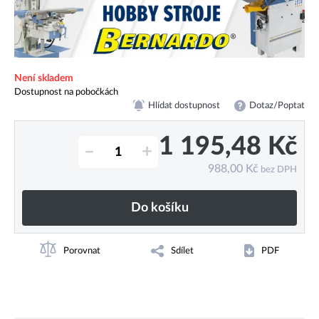
Není skladem
Dostupnost na pobočkách
Hlídat dostupnost
Dotaz/Poptat
1 195,48
Kč
–
+
988,00
Kč
bez DPH
Do košíku
Porovnat
Sdílet
PDF