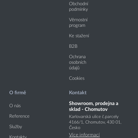
Obchodní
podmínky
Věrnostní
program
Ke stažení
B2B
Ochrana
osobních
údajů
Cookies
O firmě
Kontakt
Showroom, prodejna a
O nás
sklad - Chomutov
Reference
Karlovarská ulice č.parcely
4166
/1
, Chomutov, 430 01,
Služby
Česko
Více informací
Kontakty