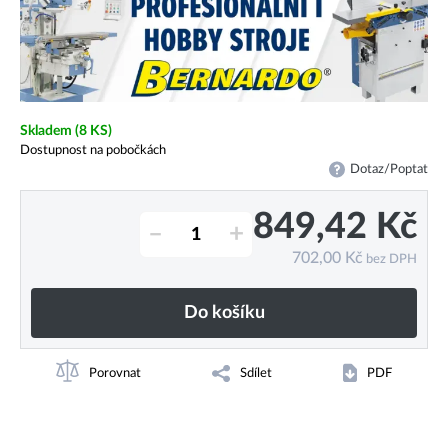
Skladem
(8 KS)
Dostupnost na pobočkách
Dotaz/Poptat
849,42
Kč
–
+
702,00
Kč
bez DPH
Do košíku
Porovnat
Sdílet
PDF