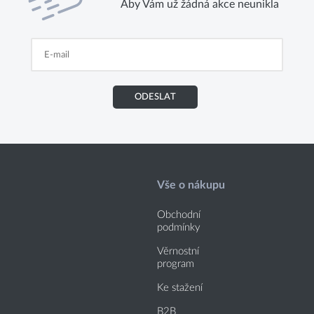
Aby Vám už žádná akce neunikla
ODESLAT
Vše o nákupu
Obchodní
podmínky
Věrnostní
program
Ke stažení
B2B