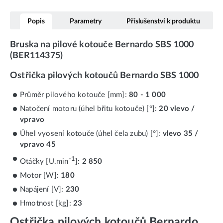
Popis
Parametry
Příslušenství k produktu
Bruska na pilové kotouče Bernardo SBS 1000
(BER114375)
Ostřička pilových kotoučů Bernardo SBS 1000
Průměr pilového kotouče [mm]:
80 - 1 000
Natočení motoru (úhel břitu kotouče) [°]:
20 vlevo /
vpravo
Úhel vyosení kotouče (úhel čela zubu) [°]:
vlevo 35 /
vpravo 45
-1
Otáčky [U.min
]:
2 850
Motor [W]:
180
Napájení [V]:
230
Hmotnost [kg]:
23
Ostřička pilových kotoučů Bernardo