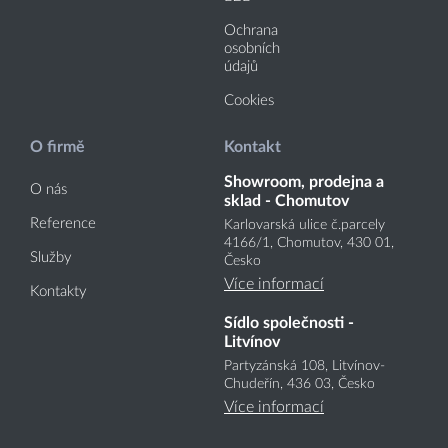
Ochrana
osobních
údajů
Cookies
O firmě
Kontakt
Showroom, prodejna a
O nás
sklad - Chomutov
Reference
Karlovarská ulice č.parcely
4166
/1
, Chomutov, 430 01,
Služby
Česko
Více informací
Kontakty
Sídlo společnosti -
Litvínov
Partyzánská 108, Litvínov-
Chudeřín, 436 03, Česko
Více informací