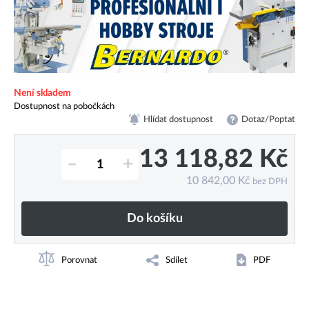
Není skladem
Dostupnost na pobočkách
Hlídat dostupnost
Dotaz/Poptat
13 118,82
Kč
–
+
10 842,00
Kč
bez DPH
Do košíku
Porovnat
Sdílet
PDF