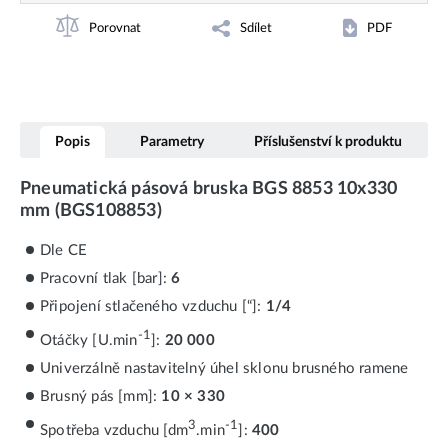
Porovnat
Sdílet
PDF
Popis
Parametry
Příslušenství k produktu
Pneumatická pásová bruska BGS 8853 10x330
mm (BGS108853)
Dle CE
Pracovní tlak [bar]:
6
Připojení stlačeného vzduchu [“]:
1/4
-1
Otáčky [U.min
]:
20 000
Univerzálně nastavitelný úhel sklonu brusného ramene
Brusný pás [mm]:
10 × 330
3
-1
Spotřeba vzduchu [dm
.min
]:
400