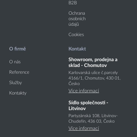
B2B
Ochrana
osobních
údajů
Cookies
O firmě
Kontakt
Showroom, prodejna a
O nás
sklad - Chomutov
Reference
Karlovarská ulice č.parcely
4166
/1
, Chomutov, 430 01,
Služby
Česko
Více informací
Kontakty
Sídlo společnosti -
Litvínov
Partyzánská 108, Litvínov-
Chudeřín, 436 03, Česko
Více informací