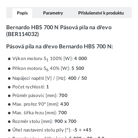
Popis
Parametry
Příslušenství k produktu
Bernardo HBS 700 N Pásová pila na dřevo
(BER114032)
Pásová pila na dřevo Bernardo HBS 700 N:
Výkon motoru S
100% [W]:
4 000
1
Příkon motoru S
40% [W]:
5 500
6
Napájecí napětí [V] / [Hz]:
400 / 50
Počet rychlostí:
1
Průměr pásovic [mm]:
700
Max. prořez 90° [mm]:
430
Max. šířka řezu [mm]:
700
Rozměr stolu [mm]:
900 x 700
Úhel nastavení stolu pily [°]:
-5 ÷ +45