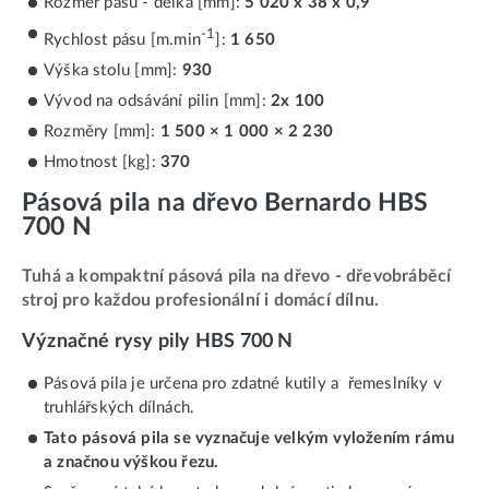
Rozměr pásu - délka [mm]:
5 020 x 38 x 0,9
-1
Rychlost pásu [m.min
]:
1 650
Výška stolu [mm]:
930
Vývod na odsávání pilin [mm]:
2x 100
Rozměry [mm]:
1 500 × 1 000 × 2 230
Hmotnost [kg]:
370
Pásová pila na dřevo Bernardo HBS
700 N
Tuhá a kompaktní pásová pila na dřevo - dřevobráběcí
stroj pro každou profesionální i domácí dílnu.
Význačné rysy pily HBS 700 N
Pásová pila je určena pro zdatné kutily a řemeslníky v
truhlářských dílnách.
Tato pásová pila se vyznačuje velkým vyložením rámu
a značnou výškou řezu.