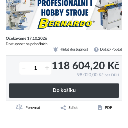
Očekáváme 17.10.2026
Dostupnost na pobočkách
Hlídat dostupnost
Dotaz/Poptat
118 604,20
Kč
–
+
98 020,00
Kč
bez DPH
Do košíku
Porovnat
Sdílet
PDF