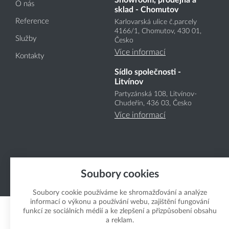
Showroom, prodejna a
O nás
sklad - Chomutov
Reference
Karlovarská ulice č.parcely
4166
/1
, Chomutov, 430 01,
Služby
Česko
Více informací
Kontakty
Sídlo společnosti -
Litvínov
Partyzánská 108, Litvínov-
Chudeřín, 436 03, Česko
Více informací
Soubory cookies
Copyright Boukal.CZ 2026
Soubory cookie používáme ke shromažďování a analýze
informací o výkonu a používání webu, zajištění fungování
funkcí ze sociálních médií a ke zlepšení a přizpůsobení obsahu
a reklam.