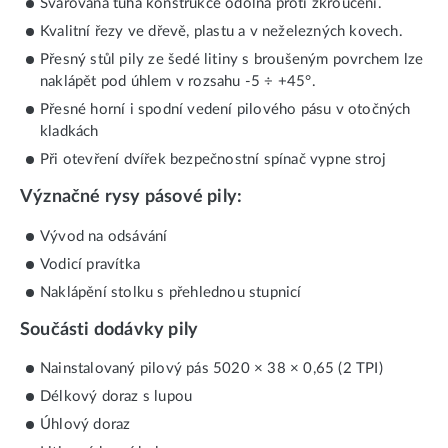
Svařovaná tuhá konstrukce odolná proti zkroucení.
Kvalitní řezy ve dřevě, plastu a v neželezných kovech.
Přesný stůl pily ze šedé litiny s broušeným povrchem lze
naklápět pod úhlem v rozsahu -5 ÷ +45°.
Přesné horní i spodní vedení pilového pásu v otočných
kladkách
Při otevření dvířek bezpečnostní spínač vypne stroj
Význačné rysy pásové pily:
Vývod na odsávání
Vodicí pravítka
Naklápění stolku s přehlednou stupnicí
Součásti dodávky pily
Nainstalovaný pilový pás 5020 × 38 × 0,65 (2 TPI)
Délkový doraz s lupou
Úhlový doraz