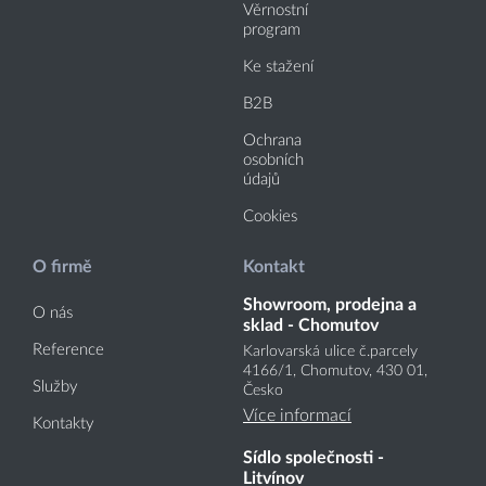
Věrnostní
program
Ke stažení
B2B
Ochrana
osobních
údajů
Cookies
O firmě
Kontakt
Showroom, prodejna a
O nás
sklad - Chomutov
Reference
Karlovarská ulice č.parcely
4166
/1
, Chomutov, 430 01,
Služby
Česko
Více informací
Kontakty
Sídlo společnosti -
Litvínov