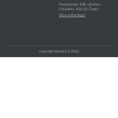
Partyzánská 108, Litvínov-
Chudeřín, 436 03, Česko
Více informací
Copyright Boukal.CZ 2026