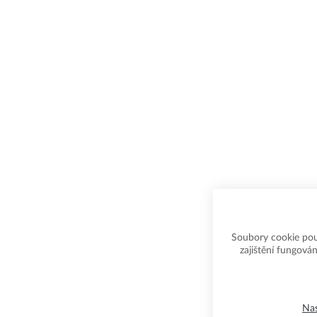
Soubory cookie pou
zajištění fungován
Nas