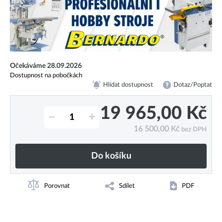
Očekáváme 28.09.2026
Dostupnost na pobočkách
Hlídat dostupnost
Dotaz/Poptat
19 965,00
Kč
–
+
16 500,00
Kč
bez DPH
Do košíku
Porovnat
Sdílet
PDF