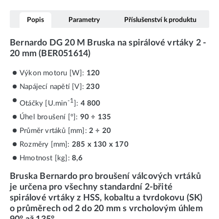
Popis
Parametry
Příslušenství k produktu
Bernardo DG 20 M Bruska na spirálové vrtáky 2 -
20 mm (BER051614)
Výkon motoru [W]:
120
Napájecí napětí [V]:
230
-1
Otáčky [U.min
]:
4 800
Úhel broušení [°]:
90 ÷ 135
Průměr vrtáků [mm]:
2 ÷ 20
Rozměry [mm]:
285 x 130 x 170
Hmotnost [kg]:
8,6
Bruska Bernardo pro broušení válcových vrtáků
je určena pro všechny standardní 2-břité
spirálové vrtáky z HSS, kobaltu a tvrdokovu (SK)
o průměrech od 2 do 20 mm s vrcholovým úhlem