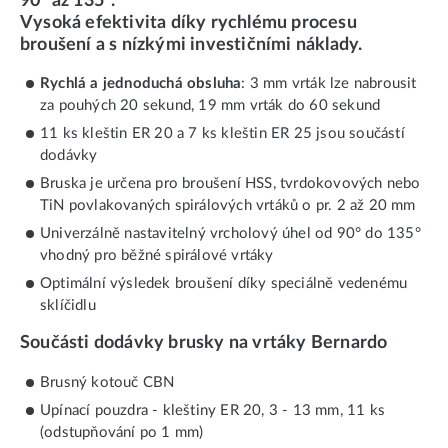
90° až 135°.
Vysoká efektivita díky rychlému procesu
broušení a s nízkými investičními náklady.
Rychlá a jednoduchá obsluha
: 3 mm vrták lze nabrousit
za pouhých 20 sekund, 19 mm vrták do 60 sekund
11 ks kleštin ER 20 a 7 ks kleštin ER 25 jsou součástí
dodávky
Bruska je určena pro broušení HSS, tvrdokovových nebo
TiN povlakovaných spirálových vrtáků o pr. 2 až 20 mm
Univerzálně nastavitelný vrcholový úhel od 90° do 135°
vhodný pro běžné spirálové vrtáky
Optimální výsledek broušení díky speciálně vedenému
sklíčidlu
Součásti dodávky brusky na vrtáky Bernardo
Brusný kotouč CBN
Upínací pouzdra - kleštiny ER 20, 3 - 13 mm, 11 ks
(odstupňování po 1 mm)