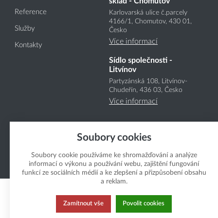
sklad - Chomutov
Reference
Karlovarská ulice č.parcely
4166
/1
, Chomutov, 430 01,
Služby
Česko
Více informací
Kontakty
Sídlo společnosti -
Litvínov
Partyzánská 108, Litvínov-
Chudeřín, 436 03, Česko
Více informací
Soubory cookies
Soubory cookie používáme ke shromažďování a analýze
informací o výkonu a používání webu, zajištění fungování
Copyright Boukal.CZ 2026
funkcí ze sociálních médií a ke zlepšení a přizpůsobení obsahu
a reklam.
Zamítnout vše
Povolit cookies