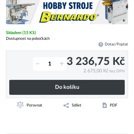
Skladem
(15 KS)
Dostupnost na pobočkách
Dotaz/Poptat
3 236,75
Kč
–
+
2 675,00
Kč
bez DPH
Do košíku
Porovnat
Sdílet
PDF