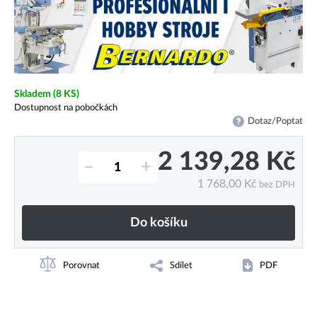
Skladem
(8 KS)
Dostupnost na pobočkách
Dotaz/Poptat
2 139,28
Kč
–
+
1 768,00
Kč
bez DPH
Do košíku
Porovnat
Sdílet
PDF