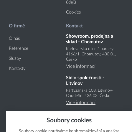
údajů
Cookies
O firmě
Kontakt
Showroom, prodejna a
O nás
sklad - Chomutov
Reference
Karlovarská ulice č.parcely
4166
/1
, Chomutov, 430 01,
Služby
Česko
Více informací
Kontakty
Sídlo společnosti -
Litvínov
Partyzánská 108, Litvínov-
Chudeřín, 436 03, Česko
Více informací
Soubory cookies
Soubory cookie používáme ke shromažďování a analýze