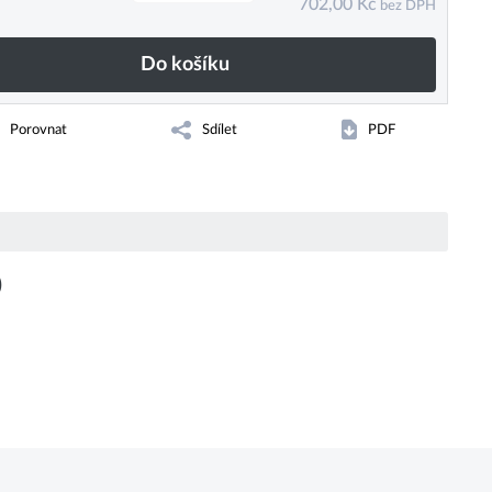
702,00
Kč
bez DPH
Do košíku
Porovnat
Sdílet
PDF
)