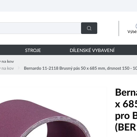
Výběr
STROJE
DÍLENSKÉ VYBAVENÍ
 na kov
 na kov
Bernardo 11-2118 Brusný pás 50 x 685 mm, drsnost 150 - 
Bern
x 68
pro 
(BER