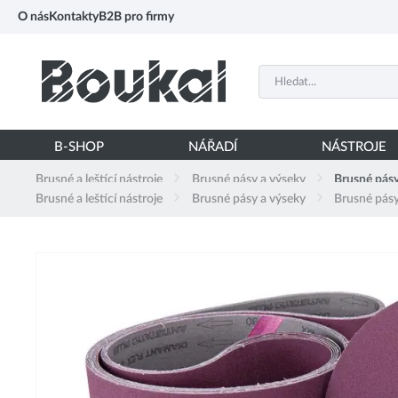
PŘESKOČIT NAVIGACI
O nás
Kontakty
B2B pro firmy
B-SHOP
NÁŘADÍ
NÁSTROJE
Brusné a leštící nástroje
Brusné pásy a výseky
Brusné pásy
Brusné a leštící nástroje
Brusné pásy a výseky
Brusné pásy