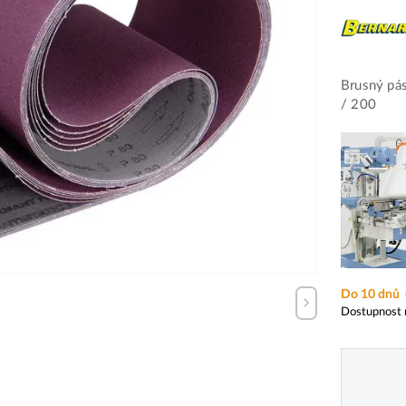
Brusný pá
/ 200
Do 10 dnů
Dostupnost 