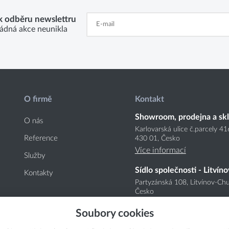
 k odběru newslettru
ádná akce neunikla
O firmě
Kontakt
Showroom, prodejna a sk
O nás
Karlovarská ulice č.parcely 4
Reference
430 01, Česko
Více informací
Služby
Sídlo společnosti - Litvíno
Kontakty
Partyzánská 108, Litvínov-Chu
Česko
Více informací
Soubory cookies