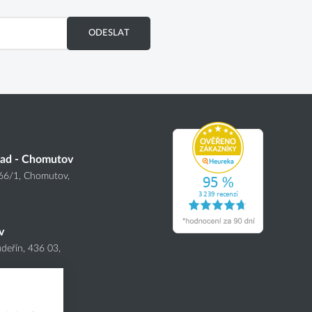
ODESLAT
lad - Chomutov
166
/1
, Chomutov,
v
deřín, 436 03,