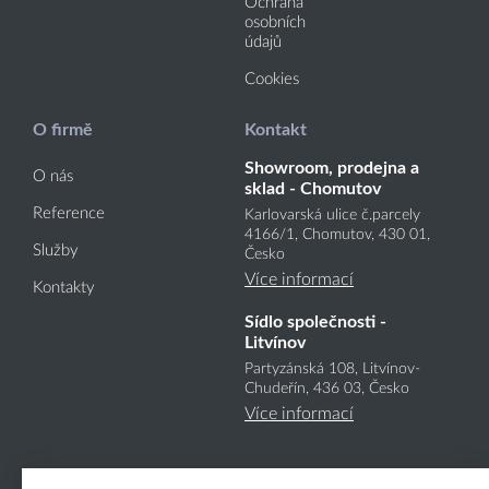
Ochrana
osobních
údajů
Cookies
O firmě
Kontakt
Showroom, prodejna a
O nás
sklad - Chomutov
Reference
Karlovarská ulice č.parcely
4166
/1
, Chomutov, 430 01,
Služby
Česko
Více informací
Kontakty
Sídlo společnosti -
Litvínov
Partyzánská 108, Litvínov-
Chudeřín, 436 03, Česko
Více informací