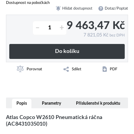
Dostupnost na pobočkách
Hlídat dostupnost
Dotaz/Poptat
9 463,47
Kč
–
+
7 821,05
Kč
bez DPH
Do košíku
Porovnat
Sdílet
PDF
Popis
Parametry
Příslušenství k produktu
Atlas Copco W2610 Pneumatická ráčna
(AC8431035010)