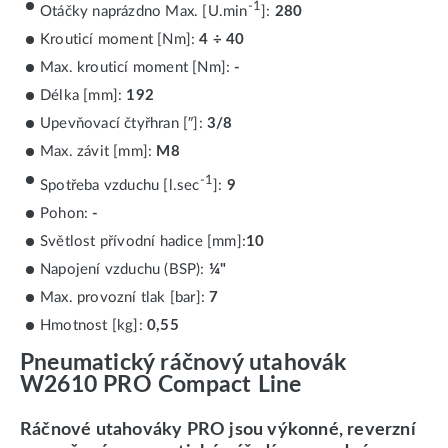
-1
Otáčky naprázdno Max. [U.min
]:
280
Krouticí moment [Nm]:
4 ÷ 40
Max. krouticí moment [Nm]:
-
Délka [mm]:
192
Upevňovací čtyřhran [″]:
3/8
Max. závit [mm]:
M8
-1
Spotřeba vzduchu [l.sec
]:
9
Pohon:
-
Světlost přívodní hadice [mm]:
10
Napojení vzduchu (BSP):
¼"
Max. provozní tlak [bar]:
7
Hmotnost [kg]:
0,55
Pneumatický ráčnový utahovák
W2610 PRO Compact Line
Ráčnové utahováky PRO jsou výkonné, reverzní