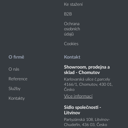
Ke stažení
B2B
Ochrana
osobních
údajů
Cookies
O firmě
Kontakt
Showroom, prodejna a
O nás
sklad - Chomutov
Reference
Karlovarská ulice č.parcely
4166
/1
, Chomutov, 430 01,
Služby
Česko
Více informací
Kontakty
Sídlo společnosti -
Litvínov
Partyzánská 108, Litvínov-
Chudeřín, 436 03, Česko