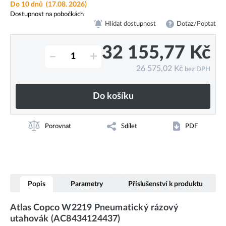
Do 10 dnů
(17.08. 2026)
Dostupnost na pobočkách
Hlídat dostupnost
Dotaz/Poptat
32 155,77
Kč
–
+
26 575,02
Kč
bez DPH
Do košíku
Porovnat
Sdílet
PDF
Popis
Parametry
Příslušenství k produktu
Atlas Copco W2219 Pneumatický rázový
utahovák (AC8434124437)