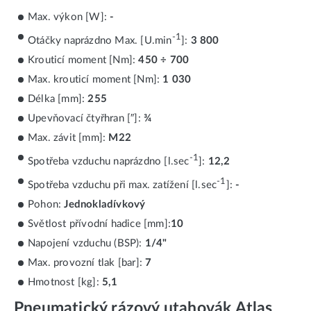
Max. výkon [W]:
-
-1
Otáčky naprázdno Max. [U.min
]:
3 800
Krouticí moment [Nm]:
450 ÷ 700
Max. krouticí moment [Nm]:
1 030
Délka [mm]:
255
Upevňovací čtyřhran [″]:
¾
Max. závit [mm]:
M22
-1
Spotřeba vzduchu naprázdno [l.sec
]:
12,2
-1
Spotřeba vzduchu při max. zatížení [l.sec
]:
-
Pohon:
Jednokladívkový
Světlost přívodní hadice [mm]:
10
Napojení vzduchu (BSP):
1/4"
Max. provozní tlak [bar]:
7
Hmotnost [kg]:
5,1
Pneumatický rázový utahovák Atlas