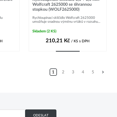
Wolfcraft 2625000 se 6hrannou
stopkou (WOLF2625000)
lu
Rychloupínací sklíčidlo Wolfcraft 2625000
umožňuje snadnou výměnu vrtáků v rozsahu...
Skladem
(2 KS)
210,21
Kč
PH
/ KS
s DPH
Do košíku
1
2
3
4
5
ODESLAT