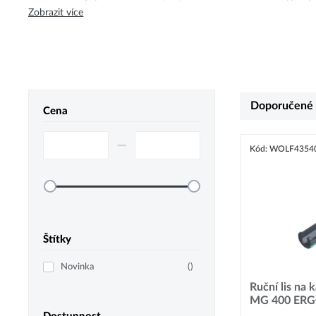
Zobrazit více
Doporučené
Cena
–⁠
Kód: WOLF4354
Štítky
Novinka
(
)
Ruční lis na 
MG 400 ERG