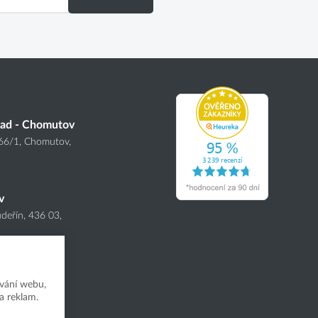
lad - Chomutov
166
/1
, Chomutov,
v
deřín, 436 03,
vání webu,
a reklam.