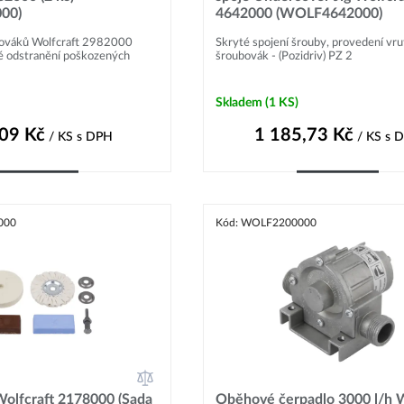
00)
4642000 (WOLF4642000)
hováků Wolfcraft 2982000
Skryté spojení šrouby, provedení vru
 odstranění poškozených
šroubovák - (Pozidriv) PZ 2
Skladem
(1 KS)
,09
Kč
1 185,73
Kč
/ KS
s DPH
/ KS
s 
Do košíku
Do košíku
000
Kód: WOLF2200000
 Wolfcraft 2178000 (Sada
Oběhové čerpadlo 3000 l/h W