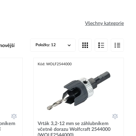
Všechny kategorie
novější
Položky:
12
Kód: WOLF2544000
ubníkem
Vrták 3,2-12 mm se záhlubníkem
í
včetně dorazu Wolfcraft 2544000
(WOLF2544000)