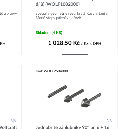
dílů) (WOLF1002000)
tů a bitový
speciální geometrie řezu, kratší časy vrtání a
žádné stopy pálení ve dřevě
Skladem
(4 KS)
1 028,50
Kč
DPH
/ KS
s DPH
Do košíku
Kód: WOLF2504000
olfcraft
Jednobřité záhlubníky 90° pr. 6 ÷ 16