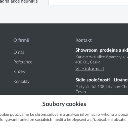
ádná akce neunikla
O firmě
Kontakt
Showroom, prodejna a sk
O nás
Karlovarská ulice č.parcely 4
Reference
430 01, Česko
Více informací
Služby
Sídlo společnosti - Litvíno
Kontakty
Partyzánská 108, Litvínov-Chu
Česko
Více informací
Soubory cookies
ookie používáme ke shromažďování a analýze informací o výkonu a použí
í fungování funkcí ze sociálních médií a ke zlepšení a přizpůsobení obsahu 