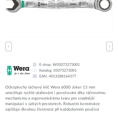
E-shop:
W05073273001
Katalog:
05073273001
EAN:
4013288164377
Očkoplochý ráčnový klíč Wera 6000 Joker 13 mm
umožňuje rychlé utahování i povolování díky ráčnovému
mechanismu a ergonomickému tvaru pro snadnější
manipulaci v úzkých prostorech. Robustní konstrukce
zajišťuje dlouhou životnost při každodenním používá