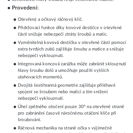
Provedení:
Otevřený a očkový ráčnový klíč.
Přidržovací funkce díky kovové destičce v otevřené
části snižuje nebezpečí ztráty šroubů a matic.
Vyměnitelná kovová destička v otevřené části pomocí
extra tvrdých zubů zajišťuje šrouby a matice a snižuje
nebezpečí vyklouznutí.
Integrovaná koncová zarážka může zabránit sklouznutí
hlavy šroubu dolů a umožňuje použití vyšších
utahovacích momentů.
Dvojitá šestihranná geometrie zajišťuje přiléhavé
spojení se šroubem nebo maticí a tím snížení
nebezpečí vyklouznutí.
Úhel zpětného otočení pouze 30° na otevřené straně
pro zabránění časově náročnému otáčení klíče při
šroubování.
Ráčnová mechanika na straně očka s výjimečně