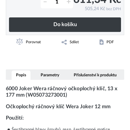
–
+
505,24
Kč
bez DPH
Do košíku
Porovnat
Sdílet
PDF
Popis
Parametry
Příslušenství k produktu
6000 Joker Wera ráčnový očkoplochý klíč, 13 x
177 mm (W05073273001)
Očkoplochý ráčnový klíč Wera Joker 12 mm
Použití:
Šestihranné hlavy šroubů, resp. šestihranné matice.