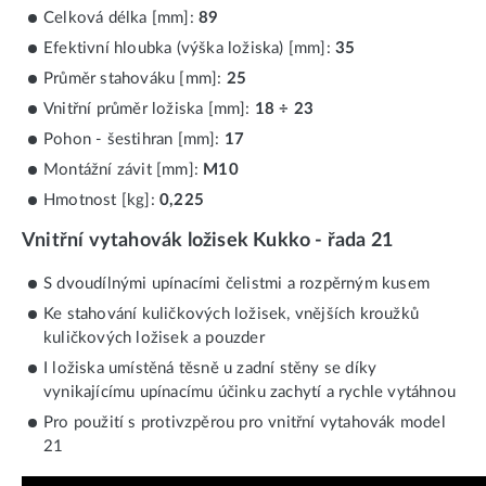
Celková délka [mm]:
89
Efektivní hloubka (výška ložiska) [mm]:
35
Průměr stahováku [mm]:
25
Vnitřní průměr ložiska [mm]:
18 ÷ 23
Pohon - šestihran [mm]:
17
Montážní závit [mm]:
M10
Hmotnost [kg]:
0,225
Vnitřní vytahovák ložisek Kukko - řada 21
S dvoudílnými upínacími čelistmi a rozpěrným kusem
Ke stahování kuličkových ložisek, vnějších kroužků
kuličkových ložisek a pouzder
I ložiska umístěná těsně u zadní stěny se díky
vynikajícímu upínacímu účinku zachytí a rychle vytáhnou
Pro použití s protivzpěrou pro vnitřní vytahovák model
21