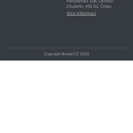
Partyzánská 108, Litvínov-
Chudeřín, 436 03, Česko
Více informací
Copyright Boukal.CZ 2026