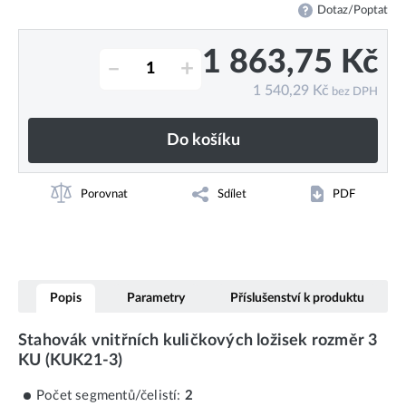
Dotaz/Poptat
1 863,75
Kč
–
+
1 540,29
Kč
bez DPH
Do košíku
Porovnat
Sdílet
PDF
Popis
Parametry
Příslušenství k produktu
Stahovák vnitřních kuličkových ložisek rozměr 3
KU (KUK21-3)
Počet segmentů/čelistí:
2