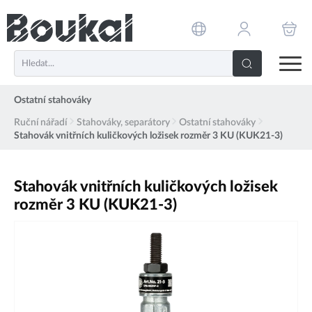
PŘESKOČIT NAVIGACI
Ostatní stahováky
Ruční nářadí
Stahováky, separátory
Ostatní stahováky
Stahovák vnitřních kuličkových ložisek rozměr 3 KU (KUK21-3)
Stahovák vnitřních kuličkových ložisek
rozměr 3 KU (KUK21-3)