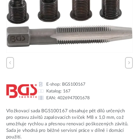
E-shop:
BGS100167
Katalog:
167
EAN:
4026947001678
Vložkovací sada BGS100167 obsahuje pět dílů určených
pro opravu závitů zapalovacích svíček M8 x 1,0 mm, což
umožňuje rychlou a přesnou renovaci poškozených závitů.
Sada je vhodná pro běžné servisní práce v dílně i domácí
použití.