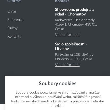
O firmě
Kontakt
Showroom, prodejna a
O nás
sklad - Chomutov
Reference
Karlovarská ulice č.parcely
4166
/1
, Chomutov, 430 01,
Služby
Česko
Více informací
Kontakty
Sídlo společnosti -
Litvínov
Partyzánská 108, Litvínov-
Chudeřín, 436 03, Česko
Více informací
Soubory cookies
Soubory cookie používáme ke shromažďování a analýze
informací o výkonu a používání webu, zajištění fungování
Copyright Boukal.CZ 2026
funkcí ze sociálních médií a ke zlepšení a přizpůsobení obsahu
a reklam.