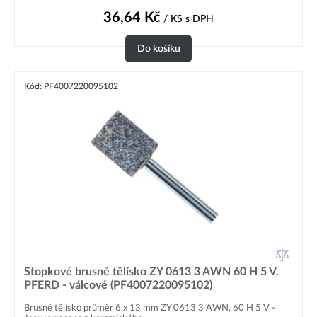
36,64
Kč
/ KS
s DPH
Do košíku
Kód: PF4007220095102
Stopkové brusné tělísko ZY 0613 3 AWN 60 H 5 V.
PFERD - válcové (PF4007220095102)
Brusné tělísko průměr 6 x 13 mm ZY 0613 3 AWN, 60 H 5 V -