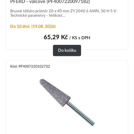
PFERD - válcové (PF4007220097182)
Brusné tělísko průměr 20 x 40 mm ZY 2040 6 AWN, 30 H 5 V
Technické parametry - Velikost...
Do 10 dnů
(19.08. 2026)
65,29
Kč
/ KS
s DPH
Do košíku
Kód: PF4007220102732