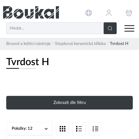
PŘESKOČIT NAVIGACI
Brusné a leštící nástroje
Stopková keramická tělíska
Tvrdost H
Tvrdost H
Zobrazit dle filtru
Položky:
12