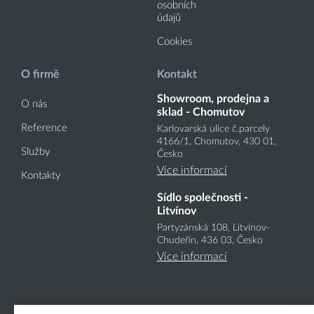
osobních
údajů
Cookies
O firmě
Kontakt
Showroom, prodejna a
O nás
sklad - Chomutov
Reference
Karlovarská ulice č.parcely
4166
/1
, Chomutov, 430 01,
Služby
Česko
Více informací
Kontakty
Sídlo společnosti -
Litvínov
Partyzánská 108, Litvínov-
Chudeřín, 436 03, Česko
Více informací