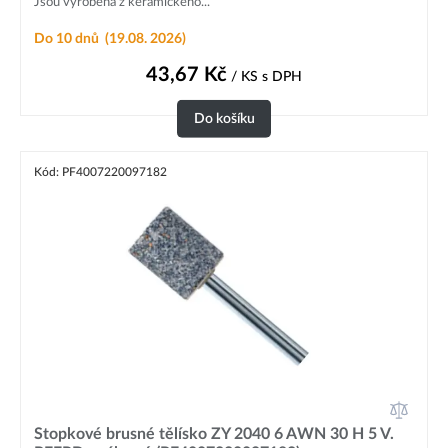
Jsou vyrobena z keramického...
Do 10 dnů
(19.08. 2026)
43,67
Kč
/ KS
s DPH
Do košíku
Kód: PF4007220097182
Stopkové brusné tělísko ZY 2040 6 AWN 30 H 5 V.